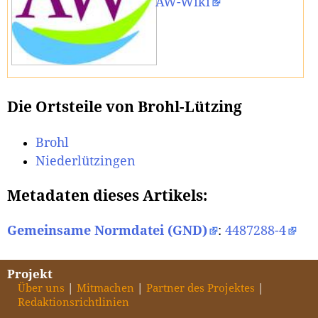
AW-Wiki
Die Ortsteile von Brohl-Lützing
Brohl
Niederlützingen
Metadaten dieses Artikels:
Gemeinsame Normdatei (GND)
:
4487288-4
Projekt
Über uns
Mitmachen
Partner des Projektes
Redaktionsrichtlinien