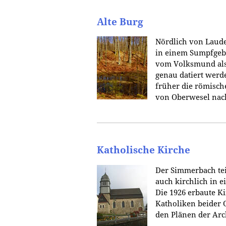
Alte Burg
Nördlich von Lauder
in einem Sumpfgebi
vom Volksmund als 
genau datiert werde
früher die römisc
von Oberwesel nach
Katholische Kirche
Der Simmerbach teil
auch kirchlich in e
Die 1926 erbaute K
Katholiken beider O
den Plänen der Arc