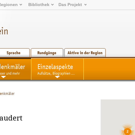
Regionen
Bibliothek
Das Projekt
ein
Sprache
Rundgänge
Aktive in der Region
denkmäler
Einzelaspekte
user und mehr
Aufsätze, Biographien ...
denkmäler
audert
2