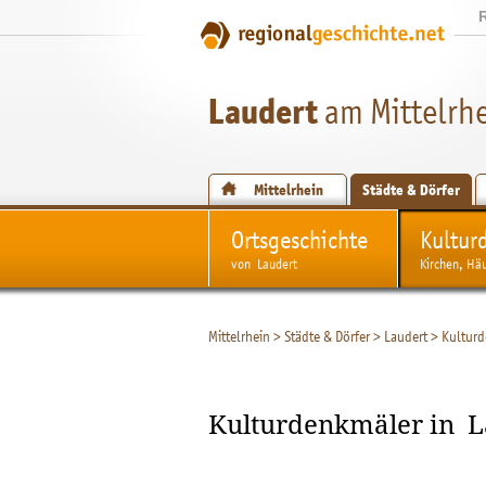
Laudert
am Mittelrh
Mittelrhein
Städte & Dörfer
Ortsgeschichte
Kultur
von Laudert
Kirchen, Hä
Mittelrhein
>
Städte & Dörfer
>
Laudert
>
Kultur
Kulturdenkmäler in L