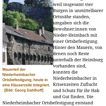
weil insgesamt vier
Burgen in unmittelbarer
Ortsnähe standen,
umgaben sich die
Bewohner:innen von
Nieder-Heimbach mit
einer Ortsbefestigung.
Hinter den Mauern, von
denen noch Reste
unterhalb der Heimburg
vorhanden sind,
Mauerteil der
konnten die
Niederheimbacher
Niederheimbacher in
Ortsbefestigung, heute in
Krisenzeiten Zuflucht
eine Häuserzeile integriert.
und Schutz für ihr Hab
[Bild: Georg Dahlhoff]
und Gut finden. Die
Niederheimbacher Ortsbefestigung entstand