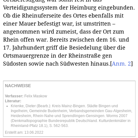
Verteidigungssystem der Heimburg eingebunden.
Ob die Rheinuferseite des Ortes ebenfalls mit
einer Mauer befestigt war, ist umstritten –
angenommen wird zumeist, dass der Ort zum
Rhein offen war. Bereits zwischen dem 16. und
17. Jahrhundert griff die Besiedelung über die
Ortsmauergrenze in der Rheinstraße gen
Südosten sowie nach Südwesten hinaus.
[
Anm. 2
]
NACHWEISE
Verfasser:
Felix Maskow
Literatur:
Krienke, Dieter (Bearb.): Kreis Mainz-Bingen. Städte Bingen und
Ingelheim, Gemeinde Budenheim, Verbandsgemeinden Gau-Algesheim,
Heidesheim, Rhein-Nahe und Sprendlingen-Gensingen. Worms 2007
(Denkmaltopographie Bundesrepublik Deutschland. Kulturdenkmäler in
Rheinland-Pfalz 18.1), S. 562-563.
Erstellt am: 13.06.2022