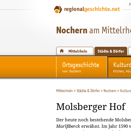
Nochern
am Mittelrh
Mittelrhein
Städte & Dörfer
Ortsgeschichte
Kultur
von Nochern
Kirchen, Hä
Mittelrhein
>
Städte & Dörfer
>
Nochern
>
Kultur
Molsberger Hof
Der heute noch bestehende Molsber
Marlßberck
erwähnt. Im Jahr 1590 w