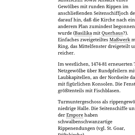
Gewölbes mit runden Rippen im
anschließenden Seitenschiffjoch d
darauf hin, daß die Kirche nach ei
anderem Plan zumindest begonnen
wurde (
Basilika
mit
Querhaus
?).
Einfaches zweigeteiltes
Maßwerk
m
Ring, das Mittelfenster dreigeteilt 
reicher.
Im westlichen, 1474-81 erneuerten 
Netzgewölbe über Rundpfeilern mi
Laubkapitellen, an der Nordseite d
mit figürlichen Konsolen. Die Fens
größtenteils mit Fischblasen.
Turmuntergeschoss als rippengewö
niedrige Halle. Die Seitenschiffe un
der
Empore
haben
schwalbenschwanzartige
Rippenendungen (vgl. St. Goar,