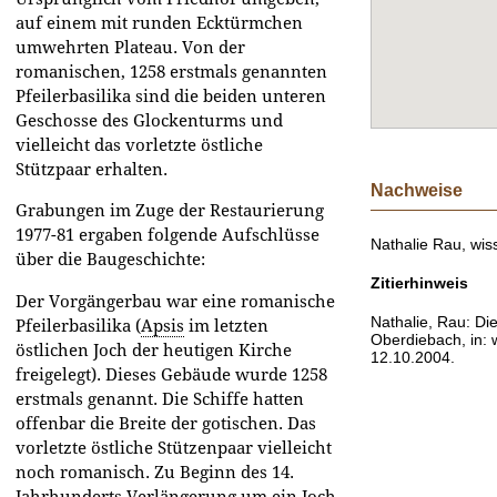
auf einem mit runden Ecktürmchen
umwehrten Plateau. Von der
romanischen, 1258 erstmals genannten
Pfeilerbasilika sind die beiden unteren
Geschosse des Glockenturms und
vielleicht das vorletzte östliche
Stützpaar erhalten.
Nachweise
Grabungen im Zuge der Restaurierung
1977-81 ergaben folgende Aufschlüsse
Nathalie Rau, wiss
über die Baugeschichte:
Zitierhinweis
Der Vorgängerbau war eine romanische
Nathalie, Rau: Die
Pfeilerbasilika (
Apsis
im letzten
Oberdiebach, in: 
östlichen Joch der heutigen Kirche
12.10.2004.
freigelegt). Dieses Gebäude wurde 1258
erstmals genannt. Die Schiffe hatten
offenbar die Breite der gotischen. Das
vorletzte östliche Stützenpaar vielleicht
noch romanisch. Zu Beginn des 14.
Jahrhunderts Verlängerung um ein Joch