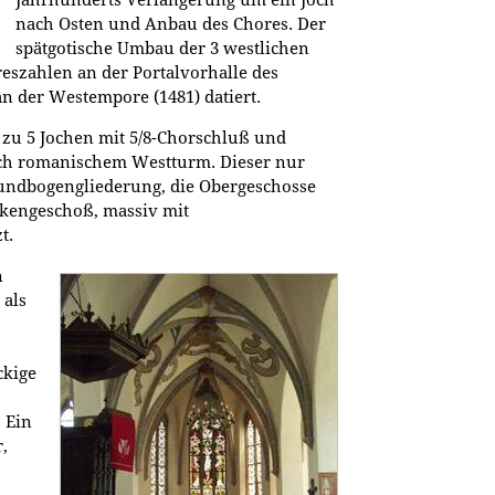
nach Osten und Anbau des Chores. Der
spätgotische Umbau der 3 westlichen
reszahlen an der Portalvorhalle des
an der Westempore (1481) datiert.
zu 5 Jochen mit 5/8-Chorschluß und
ch romanischem Westturm. Dieser nur
undbogengliederung, die Obergeschosse
ckengeschoß, massiv mit
t.
n
 als
ckige
 Ein
,