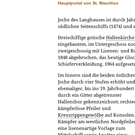
Hauptportal von St. Mauritius
Joche des Langhauses ist durch Jah
südlichen Seitenschiffs (1474) und 
Dreischiffige gotische
Hallenkirche
eingebautem, im Untergeschoss no
zweigeschossig mit Lisenen- und R
1848 abgebrochen, das heutige Glo
Schieferverkleidung, 1964 aufgesetz
Im Innern sind die beiden östliche
Joche durch vier Stufen erhöht und
ehemaliger, bis ins 19. Jahrhundert
durch ein Gitter abgetrennter
Hallenchor gekennzeichnet; rechte
kämpferlose Pfeiler und
Kreuzrippengewölbe
auf Konsolen.
Kämpfer am westlichen Nordpfeiler
eine lisenenartige Vorlage zum
Mittelschiff sowie Ansätze eines