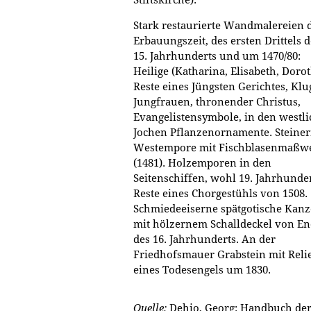
Stiftskirche).
Stark restaurierte Wandmalereien 
Erbauungszeit, des ersten Drittels d
15. Jahrhunderts und um 1470/80:
Heilige (Katharina, Elisabeth, Dorot
Reste eines Jüngsten Gerichtes, Klu
Jungfrauen, thronender Christus,
Evangelistensymbole, in den westl
Jochen Pflanzenornamente. Steine
Westempore mit Fischblasenmaßw
(1481). Holzemporen in den
Seitenschiffen, wohl 19. Jahrhunder
Reste eines Chorgestühls von 1508.
Schmiedeeiserne spätgotische Kanz
mit hölzernem Schalldeckel von E
des 16. Jahrhunderts. An der
Friedhofsmauer Grabstein mit Reli
eines Todesengels um 1830.
Quelle:
Dehio, Georg: Handbuch de