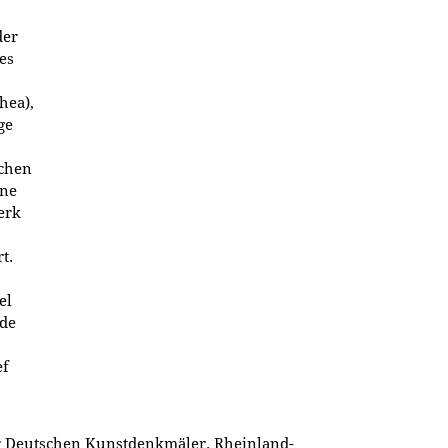
der
es
hea),
ge
ichen
rne
erk
t.
el
nde
ef
r Deutschen Kunstdenkmäler. Rheinland-