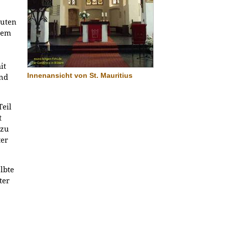
euten
nem
it
Innenansicht von St. Mauritius
und
Teil
t
azu
ter
lbte
ter