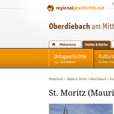
Oberdiebach
am Mitt
Mittelrhein
Städte & Dörfer
Ortsgeschichte
Kultur
von Oberdiebach
Kirchen, Hä
Mittelrhein
>
Städte & Dörfer
>
Oberdiebach
>
Ku
St. Moritz (Mauri