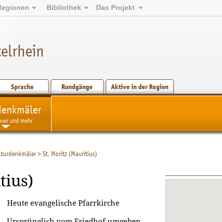
Regionen
Bibliothek
Das Projekt
elrhein
Sprache
Rundgänge
Aktive in der Region
denkmäler
user und mehr
lturdenkmäler
>
St. Moritz (Mauritius)
tius)
Heute evangelische Pfarrkirche
Ursprünglich vom Friedhof umgeben,