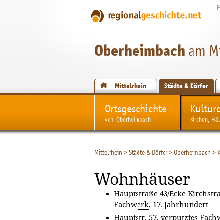
Oberheimbach
am Mi
Mittelrhein
Städte & Dörfer
Ortsgeschichte
Kultur
von Oberheimbach
Kirchen, Hä
Mittelrhein
>
Städte & Dörfer
>
Oberheimbach
>
K
Wohnhäuser
Hauptstraße 43/Ecke Kirchstr
Fachwerk
, 17. Jahrhundert
Hauptstr. 57, verputztes
Fach