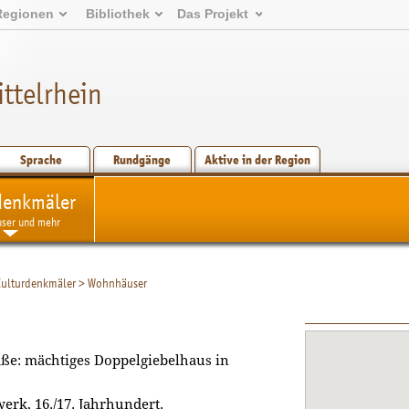
Regionen
Bibliothek
Das Projekt
ttelrhein
Sprache
Rundgänge
Aktive in der Region
denkmäler
user und mehr
ulturdenkmäler
>
Wohnhäuser
aße: mächtiges Doppelgiebelhaus in
werk
, 16./17. Jahrhundert.