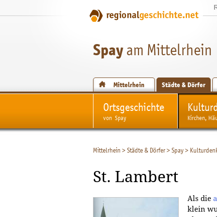
Spay
am Mittelrhein
Mittelrhein
Städte & Dörfer
Ortsgeschichte
Kultur
von Spay
Kirchen, Hä
Mittelrhein
>
Städte & Dörfer
>
Spay
>
Kulturden
St. Lambert
Als die
a
klein wu