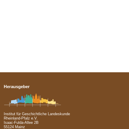
Herausgeber
Institut für Geschichtliche Landeskunde
Rheinland-Pfalz e.V.
Isaac-Fulda-Allee 2B
55124 Mainz