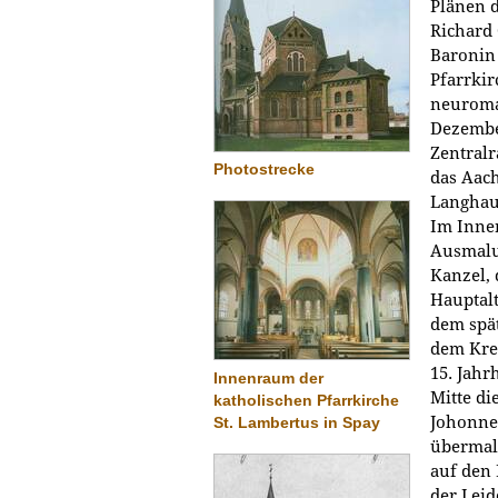
Plänen 
Richard 
Baronin
Pfarrkir
neuroma
Dezembe
Zentral
Photostrecke
das Aach
Langhau
Im Inner
Ausmalu
Kanzel, 
Hauptalt
dem spät
dem Krei
15. Jahr
Innenraum der
Mitte di
katholischen Pfarrkirche
Johonnes
St. Lambertus in Spay
übermalt
auf den 
der Leid