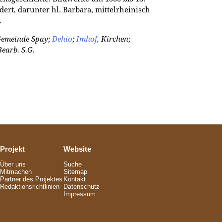
ert, darunter hl. Barbara, mittelrheinisch
.
Gemeinde Spay;
Dehio
;
Imhof
, Kirchen;
Bearb. S.G.
Projekt
Website
Über uns
Suche
Mitmachen
Sitemap
Partner des Projektes
Kontakt
Redaktionsrichtlinien
Datenschutz
Impressum