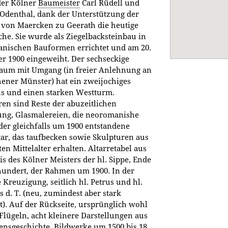
der Kölner
Baumeister
Carl Rüdell und
Odenthal, dank der Unterstützung der
 von Maercken zu Geerath die heutige
che. Sie wurde als Ziegelbacksteinbau in
nischen Bauformen errichtet und am 20.
r 1900 eingeweiht. Der sechseckige
raum mit Umgang (in freier Anlehnung an
ener Münster) hat ein zweijochiges
s und einen starken Westturm.
en sind Reste der abuzeitlichen
ng, Glasmalereien, die neoromanishe
der gleichfalls um 1900 entstandene
ar, das taufbecken sowie Skulpturen aus
en Mittelalter erhalten. Altarretabel aus
s des Kölner Meisters der hl. Sippe, Ende
hundert, der Rahmen um 1900. In der
e Kreuzigung, seitlich hl. Petrus und hl.
 d. T. (neu, zumindest aber stark
). Auf der Rückseite, ursprünglich wohl
Flügeln, acht kleinere Darstellungen aus
ensgeschichte. Bildwerke um 1500 bis 18.