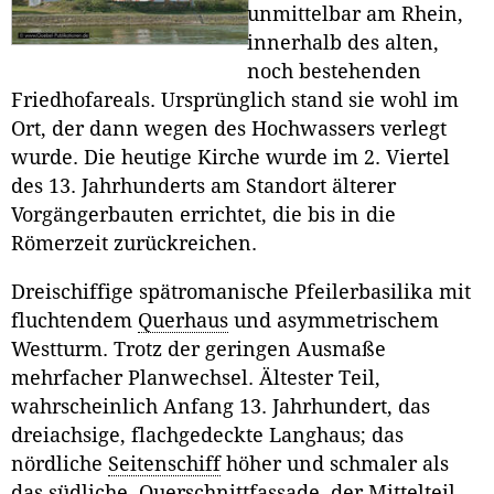
unmittelbar am Rhein,
innerhalb des alten,
noch bestehenden
Friedhofareals. Ursprünglich stand sie wohl im
Ort, der dann wegen des Hochwassers verlegt
wurde. Die heutige Kirche wurde im 2. Viertel
des 13. Jahrhunderts am Standort älterer
Vorgängerbauten errichtet, die bis in die
Römerzeit zurückreichen.
Dreischiffige spätromanische Pfeilerbasilika mit
fluchtendem
Querhaus
und asymmetrischem
Westturm. Trotz der geringen Ausmaße
mehrfacher Planwechsel. Ältester Teil,
wahrscheinlich Anfang 13. Jahrhundert, das
dreiachsige, flachgedeckte Langhaus; das
nördliche
Seitenschiff
höher und schmaler als
das südliche. Querschnittfassade, der Mittelteil