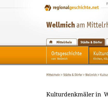
Wellmich
am Mittelr
Mittelrhein
Städte & Dörfer
Ortsgeschichte
Kultur
von Wellmich
Kirchen, Hä
Mittelrhein
>
Städte & Dörfer
>
Wellmich
>
Kultu
Kulturdenkmäler in 