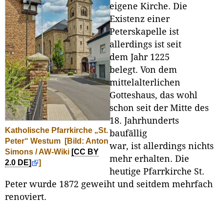
eigene Kirche. Die
Existenz einer
Peterskapelle ist
allerdings ist seit
dem Jahr 1225
belegt. Von dem
mittelalterlichen
Gotteshaus, das wohl
schon seit der Mitte des
18. Jahrhunderts
Katholische Pfarrkirche „St.
baufällig
Peter“ Westum
[Bild: Anton
war, ist allerdings nichts
Simons / AW-Wiki
[CC BY
mehr erhalten. Die
2.0 DE]
]
heutige Pfarrkirche St.
Peter wurde 1872 geweiht und seitdem mehrfach
renoviert.