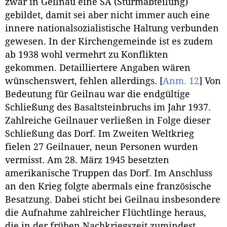
zwar in Geilnau eine SA (Sturmabteilung)
gebildet, damit sei aber nicht immer auch eine
innere nationalsozialistische Haltung verbunden
gewesen. In der Kirchengemeinde ist es zudem
ab 1938 wohl vermehrt zu Konflikten
gekommen. Detailliertere Angaben wären
wünschenswert, fehlen allerdings.
[
Anm. 12
]
Von
Bedeutung für Geilnau war die endgültige
Schließung des Basaltsteinbruchs im Jahr 1937.
Zahlreiche Geilnauer verließen in Folge dieser
Schließung das Dorf. Im Zweiten Weltkrieg
fielen 27 Geilnauer, neun Personen wurden
vermisst. Am 28. März 1945 besetzten
amerikanische Truppen das Dorf. Im Anschluss
an den Krieg folgte abermals eine französische
Besatzung. Dabei sticht bei Geilnau insbesondere
die Aufnahme zahlreicher Flüchtlinge heraus,
die in der frühen Nachkriegszeit zumindest