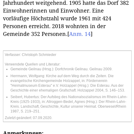
Jahrhundert weitgehend. 1905 hatte das Dorf 382
Einwohnerinnen und Einwohner. Eine
vorläufige Höchstzahl wurde 1961 mit 424
Personen erreicht. 2018 wohnten in der
Gemeinde 352 Personen.
[
Anm. 14
]
Verfasser: Christoph Schmieder
Verwendete Quellen und Literatur:
Gemeinde Geilnau (Hrsg.): Dorfchronik Geilnau. Geilnau 2009.
Herrmann, Wolfgang: Kirche auf dem Weg durch die Zeiten. Die
evangelische Kirchengemeinde Holzappel, in: Förderverein
"Heimatmuseum Esterau" e.V. Holzappel (Hrsg.): Die Esterau. Aus der
Geschichte einer ehemaligen Grafschaft. Holzappel 2004, S. 146–153.
Seibert, Hubertus: Der Aufstieg des Nationalsozialismus im Rhein-Lahn-
Kreis (1925-1933), in: Allroggen-Bedel, Agnes (Hrsg.): Der Rhein-Lahn-
Kreis. Landschaft, Geschichte, Kultur unserer Heimat. Oberwesel/Rhein
1987, S. 219–251.
Zuletzt geändert: 07.09.2020.
Anmerkungen: