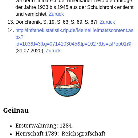
vor dem Einmarsch der Amerikaner 1945 die Einträge
der Jahre 1933 bis 1945 aus der Schulchronik entfernt
und vernichtet.
Zurück
Dorfchronik, S. 19, S. 63, S. 69, S. 87f.
Zurück
http://infothek.statistik.rlp.de/MeineHeimat/tscontent.as
px?
id=103&l=3&g=0714103045&tp=1027&ts=tsPop01
(31.07.2020).
Zurück
Geilnau
Ersterwähnung: 1284
Herrschaft 1789: Reichsgrafschaft