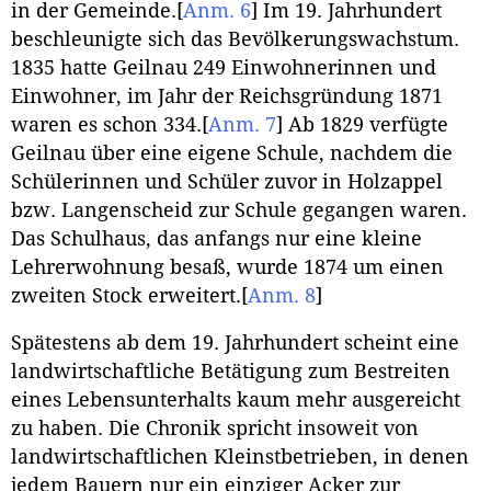
in der Gemeinde.
[
Anm. 6
]
Im 19. Jahrhundert
beschleunigte sich das Bevölkerungswachstum.
1835 hatte Geilnau 249 Einwohnerinnen und
Einwohner, im Jahr der Reichsgründung 1871
waren es schon 334.
[
Anm. 7
]
Ab 1829 verfügte
Geilnau über eine eigene Schule, nachdem die
Schülerinnen und Schüler zuvor in Holzappel
bzw. Langenscheid zur Schule gegangen waren.
Das Schulhaus, das anfangs nur eine kleine
Lehrerwohnung besaß, wurde 1874 um einen
zweiten Stock erweitert.
[
Anm. 8
]
Spätestens ab dem 19. Jahrhundert scheint eine
landwirtschaftliche Betätigung zum Bestreiten
eines Lebensunterhalts kaum mehr ausgereicht
zu haben. Die Chronik spricht insoweit von
landwirtschaftlichen Kleinstbetrieben, in denen
jedem Bauern nur ein einziger Acker zur