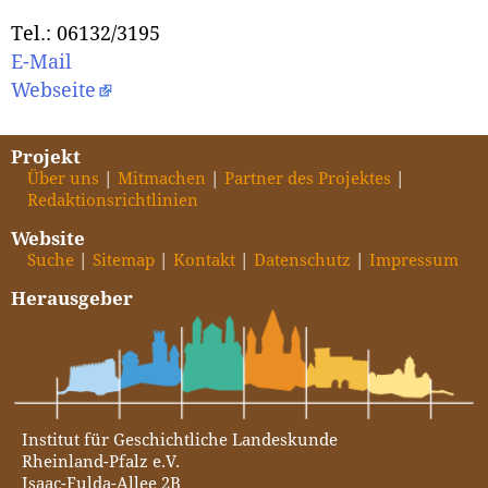
Tel.: 06132/3195
E-Mail
Webseite
Projekt
Über uns
Mitmachen
Partner des Projektes
Redaktionsrichtlinien
Website
Suche
Sitemap
Kontakt
Datenschutz
Impressum
Herausgeber
Institut für Geschichtliche Landeskunde
Rheinland-Pfalz e.V.
Isaac-Fulda-Allee 2B