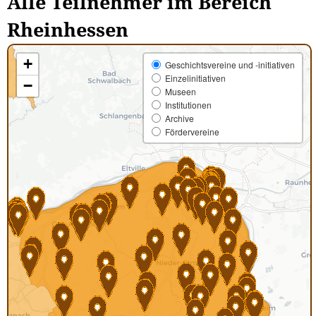
Alle Teilnehmer im Bereich
Rheinhessen
RHEINHESSEN-MAP
+
Geschichtsvereine und -initiativen
Einzelinitiativen
−
Museen
Institutionen
Archive
Fördervereine