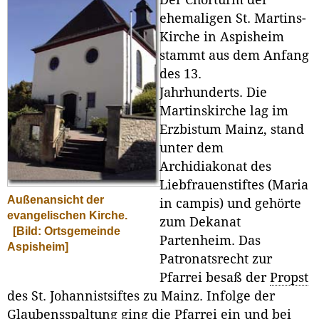
Der Chorturm der
ehemaligen St. Martins-
Kirche in Aspisheim
stammt aus dem Anfang
des 13.
Jahrhunderts. Die
Martinskirche lag im
Erzbistum Mainz, stand
unter dem
Archidiakonat des
Liebfrauenstiftes (Maria
Außenansicht der
in campis) und gehörte
evangelischen Kirche.
zum Dekanat
[Bild: Ortsgemeinde
Partenheim. Das
Aspisheim]
Patronatsrecht zur
Pfarrei besaß der
Propst
des St. Johannistsiftes zu Mainz. Infolge der
Glaubensspaltung ging die Pfarrei ein und bei