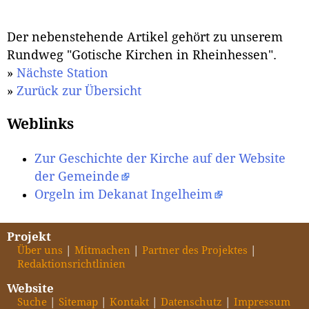
Der nebenstehende Artikel gehört zu unserem
Rundweg "Gotische Kirchen in Rheinhessen".
»
Nächste Station
»
Zurück zur Übersicht
Weblinks
Zur Geschichte der Kirche auf der Website
der Gemeinde
Orgeln im Dekanat Ingelheim
Projekt
Über uns
Mitmachen
Partner des Projektes
Redaktionsrichtlinien
Website
Suche
Sitemap
Kontakt
Datenschutz
Impressum