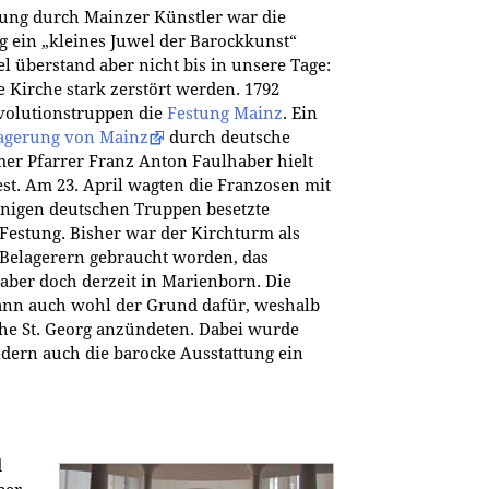
ung durch Mainzer Künstler war die
g ein „kleines Juwel der Barockkunst“
l überstand aber nicht bis in unsere Tage:
e Kirche stark zerstört werden. 1792
volutionstruppen die
Festung Mainz
. Ein
agerung von Mainz
durch deutsche
er Pfarrer Franz Anton Faulhaber hielt
est. Am 23. April wagten die Franzosen mit
enigen deutschen Truppen besetzte
Festung. Bisher war der Kirchturm als
Belagerern gebraucht worden, das
aber doch derzeit in Marienborn. Die
ann auch wohl der Grund dafür, weshalb
che St. Georg anzündeten. Dabei wurde
dern auch die barocke Ausstattung ein
d