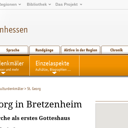
Regionen
Bibliothek
Das Projekt
inhessen
Sprache
Rundgänge
Aktive in der Region
Chronik
denkmäler
Einzelaspekte
user und mehr
Aufsätze, Biographien ...
ulturdenkmäler
>
St. Georg
eorg in Bretzenheim
rche als erstes Gotteshaus