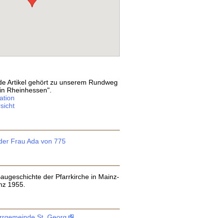
e Artikel gehört zu unserem Rundweg
in Rheinhessen".
ation
sicht
 der Frau Ada von 775
Baugeschichte der Pfarrkirche in Mainz-
nz 1955.
arrgemeinde St. Georg