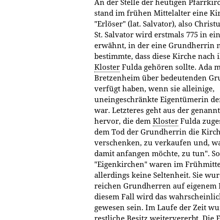
An der Stelle der heutigen Pfarrkir
stand im frühen Mittelalter eine Ki
"Erlöser" (lat. Salvator), also Chris
St. Salvator wird erstmals 775 in e
erwähnt, in der eine Grundherrin
bestimmte, dass diese Kirche nach
Kloster
Fulda gehören sollte. Ada m
Bretzenheim über bedeutenden Gr
verfügt haben, wenn sie alleinige,
uneingeschränkte Eigentümerin der
war. Letzteres geht aus der genan
hervor, die dem
Kloster
Fulda zuges
dem Tod der Grundherrin die Kirch
verschenken, zu verkaufen und, w
damit anfangen möchte, zu tun". So
"Eigenkirchen" waren im Frühmitte
allerdings keine Seltenheit. Sie wu
reichen Grundherren auf eigenem Bo
diesem Fall wird das wahrscheinli
gewesen sein. Im Laufe der Zeit w
restliche Besitz weitervererbt. Die