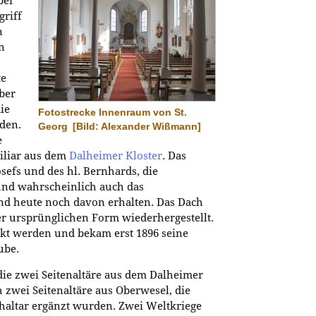
ber
griff
n
n
te
ber
ie
Fotostrecke Innenraum von St.
den.
Georg
[Bild: Alexander Wißmann]
e
iliar aus dem
Dalheimer Kloster
. Das
osefs und des hl. Bernhards, die
und wahrscheinlich auch das
ind heute noch davon erhalten. Das Dach
er ursprünglichen Form wiederhergestellt.
kt werden und bekam erst 1896 seine
ube.
die zwei Seitenaltäre aus dem Dalheimer
h zwei Seitenaltäre aus Oberwesel, die
altar ergänzt wurden. Zwei Weltkriege