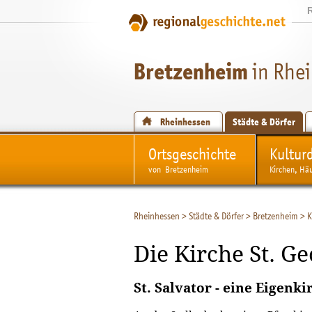
Bretzenheim
in Rhe
Rheinhessen
Städte & Dörfer
Ortsgeschichte
Kultur
von Bretzenheim
Kirchen, Hä
Rheinhessen
>
Städte & Dörfer
>
Bretzenheim
>
K
Die Kirche St. G
St. Salvator - eine Eigenki