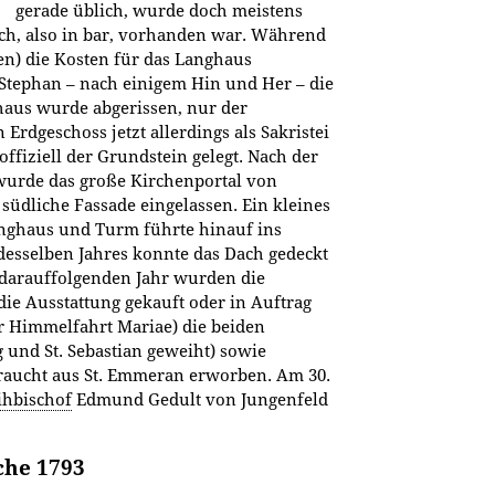
gerade üblich, wurde doch meistens
ch, also in bar, vorhanden war. Während
en) die Kosten für das Langhaus
 Stephan – nach einigem Hin und Her – die
ghaus wurde abgerissen, nur der
Erdgeschoss jetzt allerdings als Sakristei
ffiziell der Grundstein gelegt. Nach der
wurde das große Kirchenportal von
südliche Fassade eingelassen. Ein kleines
nghaus und Turm führte hinauf ins
desselben Jahres konnte das Dach gedeckt
 darauffolgenden Jahr wurden die
e Ausstattung gekauft oder in Auftrag
r Himmelfahrt Mariae) die beiden
g und St. Sebastian geweiht) sowie
braucht aus St. Emmeran erworben. Am 30.
hbischof
Edmund Gedult von Jungenfeld
che 1793