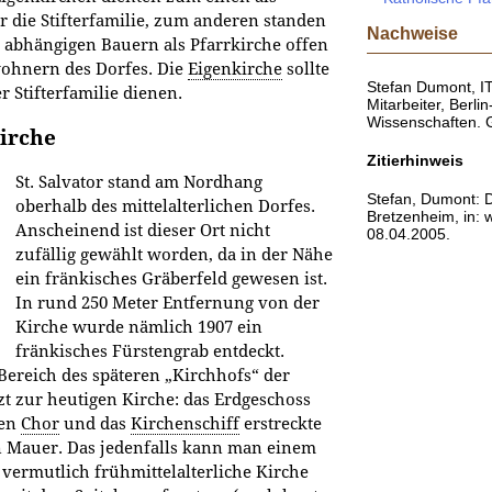
r die Stifterfamilie, zum anderen standen
Nachweise
abhängigen Bauern als Pfarrkirche offen
wohnern des Dorfes. Die
Eigenkirche
sollte
Stefan Dumont, IT
r Stifterfamilie dienen.
Mitarbeiter, Berl
Wissenschaften.
Kirche
Zitierhinweis
St. Salvator stand am Nordhang
Stefan, Dumont: D
oberhalb des mittelalterlichen Dorfes.
Bretzenheim, in: 
Anscheinend ist dieser Ort nicht
08.04.2005.
zufällig gewählt worden, da in der Nähe
ein fränkisches Gräberfeld gewesen ist.
In rund 250 Meter Entfernung von der
Kirche wurde nämlich 1907 ein
fränkisches Fürstengrab entdeckt.
Bereich des späteren „Kirchhofs“ der
etzt zur heutigen Kirche: das Erdgeschoss
den
Chor
und das
Kirchenschiff
erstreckte
en Mauer. Das jedenfalls kann man einem
vermutlich frühmittelalterliche Kirche