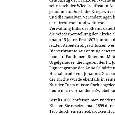
dem Abzug der Franzosen wurde a
sehr rasch der Wiederaufbau in An
genommen. Durch die Kriegswirre
und die massiven Veränderungen i
der kirchlichen und weltlichen
Verwaltung links des Rheins dauer
die Wiederherstellung der Kirche a
knapp 15 Jahre. Erst 1807 konnten d
letzten Arbeiten abgeschlossen wer
Die verbrannte Ausstattung ersetzt
man auf Faulhabers Bitten mit Mob
Orgelgehäuse, die Figuren des hl. J
Figurengruppe der Anna Selbdritt 
Hochaltarbild von Johannes Zick s
der Kirche wurde ebenfalls in sein
Nur der Turm musste flach abgedec
heute noch vorhandene Zwiebelha
Bereits 1858 entfernte man wieder 
Kloster
. Sie ersetzte man 1899 durc
1906 durch einen neobarocken Hoch