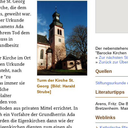
che St. Georg
rche, die dem
tus, geweiht war.
iner Urkunde
 namens Ada
 ihrem Tod dem
uss in
undbesitz
Der nebenstehend
"Barocke Kirchen 
»
Zur nächsten St
 Kirche im Ort
»
Zurück zur Über
nten Urkunde
teht, nach
Quellen
e "zu
Turm der Kirche St.
as immer sie
Stiftungsurkunde
Georg
[Bild: Harald
lche
Strube]
Literaturtipps
lalter
rden von
Arens, Fritz: Die 
den aus privaten Mittel errichtet. In
Bretzenheim. Mai
ch ein Vorfahre der Grundherrin Ada
Weblinks
urden die Eigenkirchen dann wie der
 Eigenkirchen dienten zum einen als
Katholische Pf