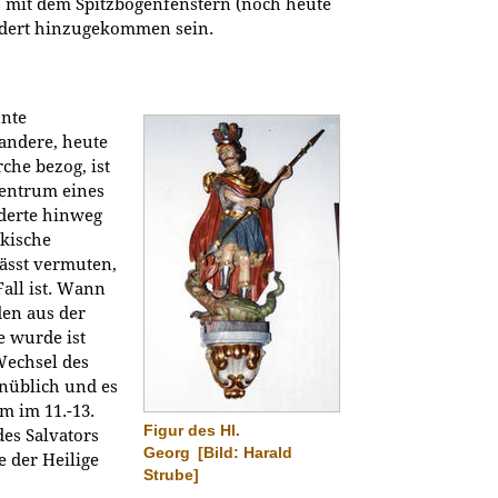
s mit dem Spitzbogenfenstern (noch heute
undert hinzugekommen sein.
nnte
andere, heute
he bezog, ist
Zentrum eines
nderte hinweg
nkische
lässt vermuten,
all ist. Wann
en aus der
e wurde ist
Wechsel des
nüblich und es
m im 11.-13.
Figur des Hl.
des Salvators
Georg
[Bild: Harald
 der Heilige
Strube]