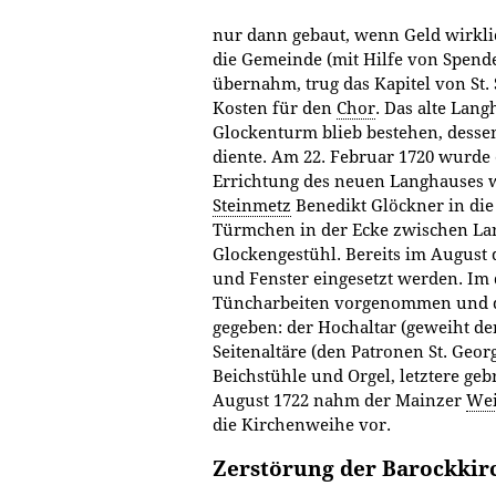
nur dann gebaut, wenn Geld wirkli
die Gemeinde (mit Hilfe von Spend
übernahm, trug das Kapitel von St.
Kosten für den
Chor
. Das alte Lan
Glockenturm blieb bestehen, dessen 
diente. Am 22. Februar 1720 wurde o
Errichtung des neuen Langhauses 
Steinmetz
Benedikt Glöckner in die 
Türmchen in der Ecke zwischen La
Glockengestühl. Bereits im August 
und Fenster eingesetzt werden. Im
Tüncharbeiten vorgenommen und di
gegeben: der Hochaltar (geweiht de
Seitenaltäre (den Patronen St. Geor
Beichstühle und Orgel, letztere ge
August 1722 nahm der Mainzer
Wei
die Kirchenweihe vor.
Zerstörung der Barockkir