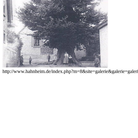
http://www.hahnheim.de/index.php?m=8&site=galerie&galerie=galer