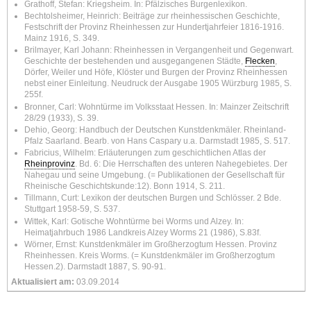
Grathoff, Stefan: Kriegsheim. In: Pfälzisches Burgenlexikon.
Bechtolsheimer, Heinrich: Beiträge zur rheinhessischen Geschichte,
Festschrift der Provinz Rheinhessen zur Hundertjahrfeier 1816-1916.
Mainz 1916, S. 349.
Brilmayer, Karl Johann: Rheinhessen in Vergangenheit und Gegenwart.
Geschichte der bestehenden und ausgegangenen Städte,
Flecken
,
Dörfer, Weiler und Höfe, Klöster und Burgen der Provinz Rheinhessen
nebst einer Einleitung. Neudruck der Ausgabe 1905 Würzburg 1985, S.
255f.
Bronner, Carl: Wohntürme im Volksstaat Hessen. In: Mainzer Zeitschrift
28/29 (1933), S. 39.
Dehio, Georg: Handbuch der Deutschen Kunstdenkmäler. Rheinland-
Pfalz Saarland. Bearb. von Hans Caspary u.a. Darmstadt 1985, S. 517.
Fabricius, Wilhelm: Erläuterungen zum geschichtlichen Atlas der
Rheinprovinz
. Bd. 6: Die Herrschaften des unteren Nahegebietes. Der
Nahegau und seine Umgebung. (= Publikationen der Gesellschaft für
Rheinische Geschichtskunde:12). Bonn 1914, S. 211.
Tillmann, Curt: Lexikon der deutschen Burgen und Schlösser. 2 Bde.
Stuttgart 1958-59, S. 537.
Wittek, Karl: Gotische Wohntürme bei Worms und Alzey. In:
Heimatjahrbuch 1986 Landkreis Alzey Worms 21 (1986), S.83f.
Wörner, Ernst: Kunstdenkmäler im Großherzogtum Hessen. Provinz
Rheinhessen. Kreis Worms. (= Kunstdenkmäler im Großherzogtum
Hessen.2). Darmstadt 1887, S. 90-91.
Aktualisiert am:
03.09.2014