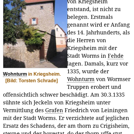
von Kriegsheim
entstand, ist nicht zu
belegen. Erstmals
genannt wird er Anfang
des 14. Jahrhunderts, als
die Herren von
Kriegsheim mit der
Stadt Worms in
Fehde
lagen. Damals, kurz vor
1335, wurde der
Wohnturm
in Kriegsheim.
Wohnturm
von Wormser
[Bild: Torsten Schrade]
Truppen erobert und
offensichtlich schwer beschädigt. Am 30.3.1335
sühnte sich Jeckeln von Kriegsheim unter
Vermittlung des
Grafen
Friedrich von Leiningen
mit der Stadt Worms. Er verzichtete auf jeglichen
Ersatz des Schadens, der am thorn zu Crigisheim,
steyne und der hovestat, do der thorn uffe stut