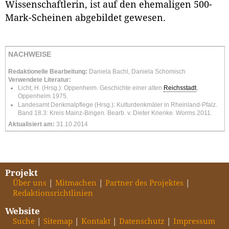
Wissenschaftlerin, ist auf den ehemaligen 500-
Mark-Scheinen abgebildet gewesen.
NACHWEISE
Redaktionelle Bearbeitung:
Daniela Bachl, Daniela Schomisch
Verwendete Literatur:
Licht, H. (Hrsg.): Oppenheim. Geschichte einer alten
Reichsstadt
,
Oppenheim 1975.
Landesamt Denkmalpflege (Hrsg.): Kulturdenkmäler in Rheinland-Pfalz.
Band 18.3: Kreis Mainz-Bingen. Bearb. v. Dieter Krienke. Worms 2011.
Aktualisiert am:
31.10.2014
Projekt
Über uns
Mitmachen
Partner des Projektes
Redaktionsrichtlinien
Website
Suche
Sitemap
Kontakt
Datenschutz
Impressum