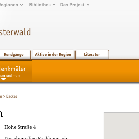
Regionen
Bibliothek
Das Projekt
sterwald
Rundgänge
Aktive in der Region
Literatur
denkmäler
user und mehr
er
>
Backes
n
Hohe Straße 4
Das ehemalige Backhaus, ein