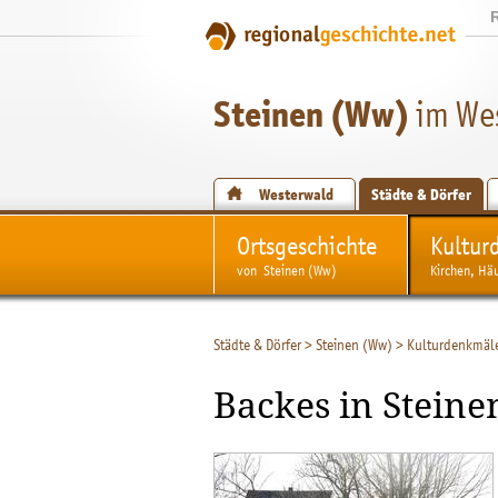
Steinen (Ww)
im We
Westerwald
Städte & Dörfer
Ortsgeschichte
Kultur
von Steinen (Ww)
Kirchen, Hä
Städte & Dörfer
>
Steinen (Ww)
>
Kulturdenkmäl
Backes in Steine