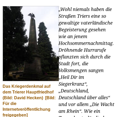
„Wohl niemals haben die
Straßen Triers eine so
gewaltige vaterländische
Begeisterung gesehen
wie an jenem
Hochsommernachmittag.
Dröhnende Hurrarufe
pflanzten sich durch die
Stadt fort, die
Volksmengen sangen
„Heil Dir im
Siegerkranz“,
Das Kriegerdenkmal auf
„Deutschland,
dem Trierer Hauptfriedhof
Deutschland über alles“
(Bild: David Hecken)
[Bild:
Für die
und vor allem „Die Wacht
Internetveröffentlichung
am Rhein“. Wie ein
freigegeben]