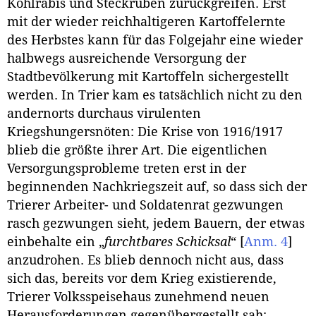
Kohlrabis und Steckrüben zurückgreifen. Erst
mit der wieder reichhaltigeren Kartoffelernte
des Herbstes kann für das Folgejahr eine wieder
halbwegs ausreichende Versorgung der
Stadtbevölkerung mit Kartoffeln sichergestellt
werden. In Trier kam es tatsächlich nicht zu den
andernorts durchaus virulenten
Kriegshungersnöten: Die Krise von 1916/1917
blieb die größte ihrer Art. Die eigentlichen
Versorgungsprobleme treten erst in der
beginnenden Nachkriegszeit auf, so dass sich der
Trierer Arbeiter- und Soldatenrat gezwungen
rasch gezwungen sieht, jedem Bauern, der etwas
einbehalte ein „
furchtbares Schicksal
“
[
Anm. 4
]
anzudrohen. Es blieb dennoch nicht aus, dass
sich das, bereits vor dem Krieg existierende,
Trierer Volksspeisehaus zunehmend neuen
Herausforderungen gegenübergestellt sah: