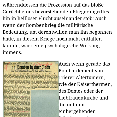
währenddessen die Prozession auf das bloße
Gerücht eines bevorstehenden Fliegerangriffes
hin in heilloser Flucht auseinander stob: Auch
wenn der Bombenkrieg die militärische
Bedeutung, um derentwillen man ihn begonnen
hatte, in diesem Kriege noch nicht entfalten
konnte, war seine psychologische Wirkung
immens.
Auch wenn gerade das
Bombardement von
Trierer Altertümern,
wie der Kaiserthermen,
des Domes oder der
Liebfrauenkirche und
die mit ihm
einhergehenden