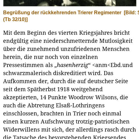
Begrüßung der rückkehrenden Trierer Regimenter
[Bild:
(Tb 32/10)]
Mit dem Beginn des vierten Kriegsjahres bricht
endgültig eine niederschmetternde Mutlosigkeit
über die zunehmend unzufriedenen Menschen
herein, die nur noch von einzelnen
Pressestimmen als „
hasenherzig
“ <anm<Ebd.und
schwarzmalerisch diskreditiert wird. Das
Aufkommen der, durch die auf deutscher Seite
seit dem Spätherbst 1918 weitgehend
akzeptierten, 14 Punkte Woodrow Wilsons, die
auch die Abtretung Elsaß-Lothringens
einschlossen, brachten in Trier noch einmal
einen kurzen Aufschwung trotzig-patriotischen
Widerwillens mit sich, der allerdings rasch durch
die Tatsache des bevorstehenden Kriegsendes