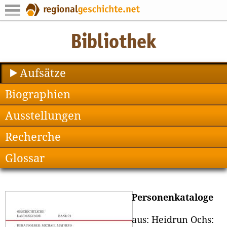
Aufsätze
Biographien
Ausstellungen
Recherche
Glossar
Personenkataloge
aus: Heidrun Ochs: