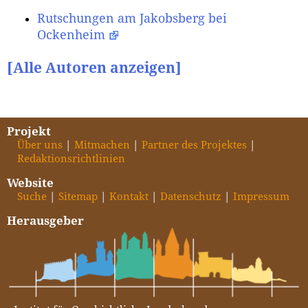
Rutschungen am Jakobsberg bei
Ockenheim
[Alle Autoren anzeigen]
Projekt
Über uns
Mitmachen
Partner des Projektes
Redaktionsrichtlinien
Website
Suche
Sitemap
Kontakt
Datenschutz
Impressum
Herausgeber