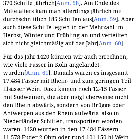
370 Schiffe jährlich
[
Anm. 58
]
. Am Ende des
Mittelalters kam man allerdings jährlich mit
durchschnittlich 185 Schiffen aus
[
Anm. 59
]
. Aber
auch diese Schiffe legten in der Mehrzahl im
Herbst, Winter und Frühling an und verteilten
sich nicht gleichmäßig auf das Jahr
[
Anm. 60
]
.
Für das Jahr 1420 können wir auch errechnen,
wie viele Fässer in Köln angelandet
wurden
[
Anm. 61
]
. Damals waren es insgesamt
17.484 Fässer mit Rhein- und zum geringen Teil
Elsässer Wein. Dazu kamen noch 12-15 Fässer
mit Südweinen, die aber möglicherweise nicht
den Rhein abwärts, sondern von Brügge oder
Antwerpen aus den Rhein aufwärts, also in
Niederländer Schiffen, transportiert worden
waren. 1420 wurden in den 17.484 Fässern
11.578
Fuder
2 Ohm oder rund 101.150 hl Wein