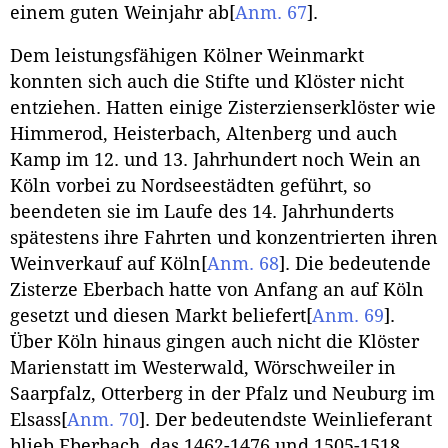
einem guten Weinjahr ab
[
Anm. 67
]
.
Dem leistungsfähigen Kölner Weinmarkt
konnten sich auch die Stifte und Klöster nicht
entziehen. Hatten einige Zisterzienserklöster wie
Himmerod, Heisterbach, Altenberg und auch
Kamp im 12. und 13. Jahrhundert noch Wein an
Köln vorbei zu Nordseestädten geführt, so
beendeten sie im Laufe des 14. Jahrhunderts
spätestens ihre Fahrten und konzentrierten ihren
Weinverkauf auf Köln
[
Anm. 68
]
. Die bedeutende
Zisterze Eberbach hatte von Anfang an auf Köln
gesetzt und diesen Markt beliefert
[
Anm. 69
]
.
Über Köln hinaus gingen auch nicht die Klöster
Marienstatt im Westerwald, Wörschweiler in
Saarpfalz, Otterberg in der Pfalz und Neuburg im
Elsass
[
Anm. 70
]
. Der bedeutendste Weinlieferant
blieb Eberbach, das 1462-1476 und 1505-1518