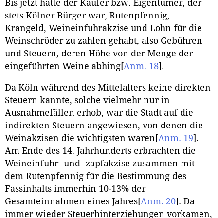
Bis jetzt hatte der Käufer bzw. Eigentümer, der
stets Kölner Bürger war, Rutenpfennig,
Krangeld, Weineinfuhrakzise und Lohn für die
Weinschröder zu zahlen gehabt, also Gebühren
und Steuern, deren Höhe von der Menge der
eingeführten Weine abhing
[
Anm. 18
]
.
Da Köln während des Mittelalters keine direkten
Steuern kannte, solche vielmehr nur in
Ausnahmefällen erhob, war die Stadt auf die
indirekten Steuern angewiesen, von denen die
Weinakzisen die wichtigsten waren
[
Anm. 19
]
.
Am Ende des 14. Jahrhunderts erbrachten die
Weineinfuhr- und -zapfakzise zusammen mit
dem Rutenpfennig für die Bestimmung des
Fassinhalts immerhin 10-13% der
Gesamteinnahmen eines Jahres
[
Anm. 20
]
. Da
immer wieder Steuerhinterziehungen vorkamen,