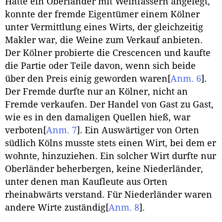
Hatte ein Oberländer mit Weinfässern angelegt,
konnte der fremde Eigentümer einem Kölner
unter Vermittlung eines Wirts, der gleichzeitig
Makler war, die Weine zum Verkauf anbieten.
Der Kölner probierte die Crescencen und kaufte
die Partie oder Teile davon, wenn sich beide
über den Preis einig geworden waren
[
Anm. 6
]
.
Der Fremde durfte nur an Kölner, nicht an
Fremde verkaufen. Der Handel von Gast zu Gast,
wie es in den damaligen Quellen hieß, war
verboten
[
Anm. 7
]
. Ein Auswärtiger von Orten
südlich Kölns musste stets einen Wirt, bei dem er
wohnte, hinzuziehen. Ein solcher Wirt durfte nur
Oberländer beherbergen, keine Niederländer,
unter denen man Kaufleute aus Orten
rheinabwärts verstand. Für Niederländer waren
andere Wirte zuständig
[
Anm. 8
]
.