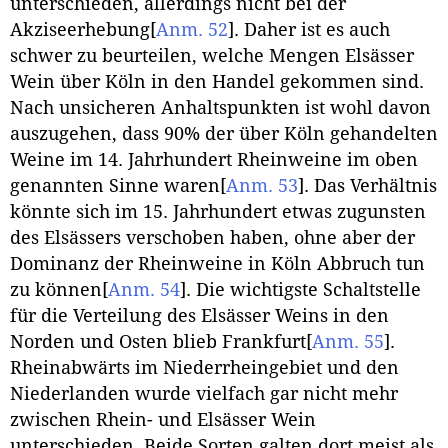
unterschieden, allerdings nicht bei der
Akziseerhebung
[
Anm. 52
]
. Daher ist es auch
schwer zu beurteilen, welche Mengen Elsässer
Wein über Köln in den Handel gekommen sind.
Nach unsicheren Anhaltspunkten ist wohl davon
auszugehen, dass 90% der über Köln gehandelten
Weine im 14. Jahrhundert Rheinweine im oben
genannten Sinne waren
[
Anm. 53
]
. Das Verhältnis
könnte sich im 15. Jahrhundert etwas zugunsten
des Elsässers verschoben haben, ohne aber der
Dominanz der Rheinweine in Köln Abbruch tun
zu können
[
Anm. 54
]
. Die wichtigste Schaltstelle
für die Verteilung des Elsässer Weins in den
Norden und Osten blieb Frankfurt
[
Anm. 55
]
.
Rheinabwärts im Niederrheingebiet und den
Niederlanden wurde vielfach gar nicht mehr
zwischen Rhein- und Elsässer Wein
unterschieden. Beide Sorten galten dort meist als