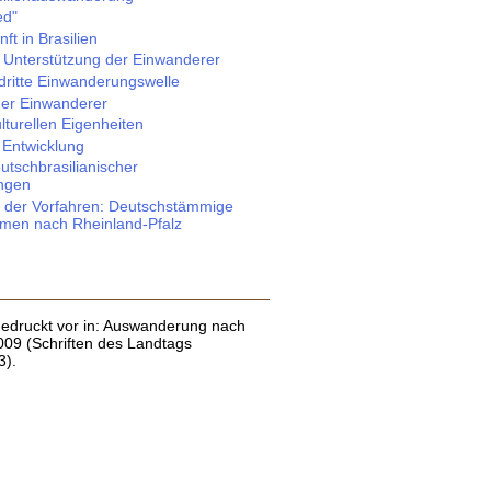
ed"
ft in Brasilien
 Unterstützung der Einwanderer
dritte Einwanderungswelle
der Einwanderer
turellen Eigenheiten
 Entwicklung
utschbrasilianischer
ungen
 der Vorfahren: Deutschstämmige
mmen nach Rheinland-Pfalz
 gedruckt vor in: Auswanderung nach
009 (Schriften des Landtags
3).