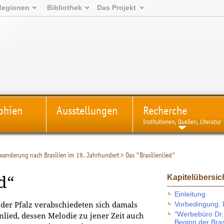
Regionen
Bibliothek
Das Projekt
phien
Ausstellungen
Recherche
Institutionen, Quellen, Literatur
wanderung nach Brasilien im 19. Jahrhundert
>
Das "Brasilienlied"
Kapitelübersic
d“
Einleitung
Vorbedingung: 
der Pfalz verabschiedeten sich damals
"Werbebüro Dr.
nlied, dessen Melodie zu jener Zeit auch
Beginn der Bra