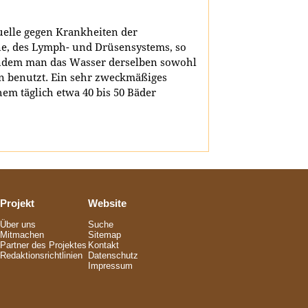
elle gegen Krankheiten der
e, des Lymph- und Drüsensystems, so
indem man das Wasser derselben sowohl
n benutzt. Ein sehr zweckmäßiges
hem täglich etwa 40 bis 50 Bäder
Projekt
Website
Über uns
Suche
Mitmachen
Sitemap
Partner des Projektes
Kontakt
Redaktionsrichtlinien
Datenschutz
Impressum