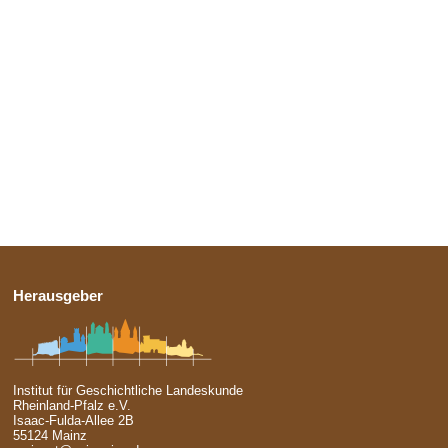
Herausgeber
Institut für Geschichtliche Landeskunde
Rheinland-Pfalz e.V.
Isaac-Fulda-Allee 2B
55124 Mainz