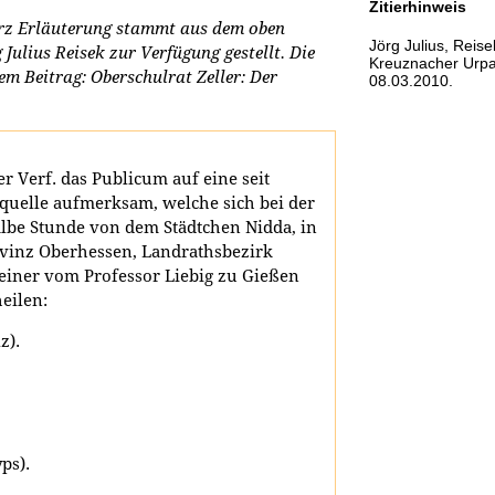
Zitierhinweis
rz Erläuterung stammt aus dem oben
Jörg Julius, Reise
ulius Reisek zur Verfügung gestellt. Die
Kreuznacher Urpat
em Beitrag: Oberschulrat Zeller: Der
08.03.2010.
er Verf. das Publicum auf eine seit
quelle aufmerksam, welche sich bei der
albe Stunde von dem Städtchen Nidda, in
ovinz Oberhessen, Landrathsbezirk
h einer vom Professor Liebig zu Gießen
heilen:
z).
ps).