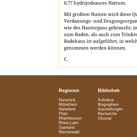
0,77 hydrijodsaures Natrum.
Mit großem Nutzen wird diese Qu
Verdauungs- und Zeugungsorgan
wie des Hautorgans gebraucht, 
zum Baden, als auch zum Trinke
Badehaus ist aufgeführt, in welc
genommen werden können.
C.
Regionen
Bibliothek
Hunsrück
Aufsätze
Mittelrhein
Biographien
Naheland
Ausstellungen
Pfalz
Recherche
Rheinhessen
Glossar
Rhein-Lahn
Saarland
Westerwald