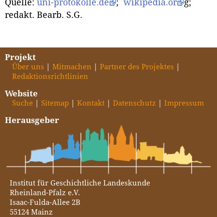
Quelle:
uni-protokolle.de
;
wikipedia.or
g;
redakt. Bearb. S.G.
Projekt
Über uns
Mitmachen
Partner des Projektes
Redaktionsrichtlinien
Website
Suche
Sitemap
Kontakt
Datenschutz
Impressum
Herausgeber
Institut für Geschichtliche Landeskunde
Rheinland-Pfalz e.V.
Isaac-Fulda-Allee 2B
55124 Mainz