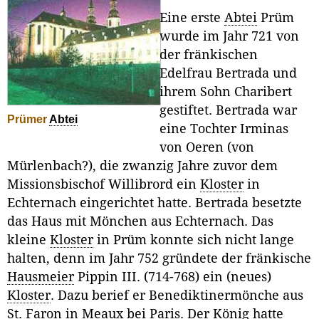
Eine erste
Abtei
Prüm
wurde im Jahr 721 von
der fränkischen
Edelfrau Bertrada und
ihrem Sohn Charibert
gestiftet. Bertrada war
Prümer
Abtei
eine Tochter Irminas
von Oeren (von
Mürlenbach?), die zwanzig Jahre zuvor dem
Missionsbischof Willibrord ein
Kloster
in
Echternach eingerichtet hatte. Bertrada besetzte
das Haus mit Mönchen aus Echternach. Das
kleine
Kloster
in Prüm konnte sich nicht lange
halten, denn im Jahr 752 gründete der fränkische
Hausmeier
Pippin III. (714-768) ein (neues)
Kloster
. Dazu berief er Benediktinermönche aus
St. Faron in Meaux bei Paris. Der König hatte