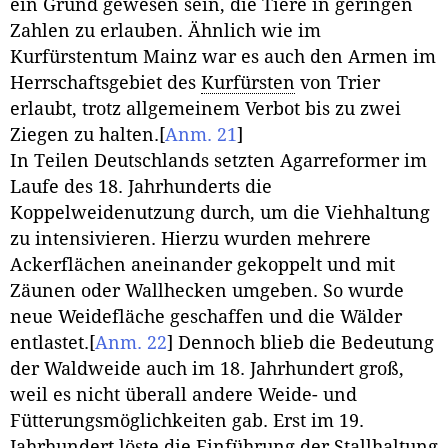
ein Grund gewesen sein, die Tiere in geringen
Zahlen zu erlauben. Ähnlich wie im
Kurfürstentum Mainz war es auch den Armen im
Herrschaftsgebiet des
Kurfürsten
von Trier
erlaubt, trotz allgemeinem Verbot bis zu zwei
Ziegen zu halten.
[
Anm. 21
]
In Teilen Deutschlands setzten Agarreformer im
Laufe des 18. Jahrhunderts die
Koppelweidenutzung durch, um die Viehhaltung
zu intensivieren. Hierzu wurden mehrere
Ackerflächen aneinander gekoppelt und mit
Zäunen oder Wallhecken umgeben. So wurde
neue Weidefläche geschaffen und die Wälder
entlastet.
[
Anm. 22
]
Dennoch blieb die Bedeutung
der Waldweide auch im 18. Jahrhundert groß,
weil es nicht überall andere Weide- und
Fütterungsmöglichkeiten gab. Erst im 19.
Jahrhundert löste die Einführung der Stallhaltung