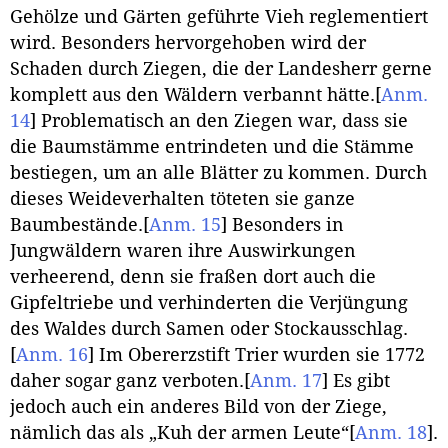
Gehölze und Gärten geführte Vieh reglementiert
wird. Besonders hervorgehoben wird der
Schaden durch Ziegen, die der Landesherr gerne
komplett aus den Wäldern verbannt hätte.
[
Anm.
14
]
Problematisch an den Ziegen war, dass sie
die Baumstämme entrindeten und die Stämme
bestiegen, um an alle Blätter zu kommen. Durch
dieses Weideverhalten töteten sie ganze
Baumbestände.
[
Anm. 15
]
Besonders in
Jungwäldern waren ihre Auswirkungen
verheerend, denn sie fraßen dort auch die
Gipfeltriebe und verhinderten die Verjüngung
des Waldes durch Samen oder Stockausschlag.
[
Anm. 16
]
Im Obererzstift Trier wurden sie 1772
daher sogar ganz verboten.
[
Anm. 17
]
Es gibt
jedoch auch ein anderes Bild von der Ziege,
nämlich das als „Kuh der armen Leute“
[
Anm. 18
]
.