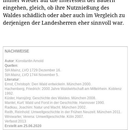
immer wieder auf die Interessen der Bauern
eingehen, gleich, ob ihre Nutznießung des
Waldes schädlich oder aber auch im Vergleich zu
derjenigen der Landesherren eher sinnvoll war.
NACHWEISE
Autor
: Konstantin Arnold
Quellen
:
StA Mainz, LVO 1729 Dezember 16.
StA Mainz, LVO 1744 November 5.
Literatur
:
Ernst, Christoph: Den Wald entwickeln. München 2000.
Hachenberg, Friedrich: 2000 Jahre Waldwirtschaft am Mittelrhein. Koblenz
1992.
Küster, Hansjörg: Geschichte des Waldes. München 2008.
Mantel, Kurt: Wald und Forst in der Geschichte. Hannover 1990.
Radkau, Joachim: Natur und Macht. München 2002.
Reith, Reinhold: Umweltgeschichte in der Frühen Neuzeit. München 2011.
Winiwarter, Verena: Umweltgeschichte. Köln 2007.
Verfasst 2013
Erstellt am 25.06.2020