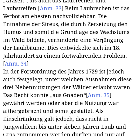
„Grasen“, als auch das Laubrechen und
Laubstreifen.
[
Anm. 33
]
Beim Laubrechen ist das
Verbot am ehesten nachvollziehbar. Die
Entnahme der Streus, die durch Zersetzung den
Humus und somit die Grundlage des Wachstums
im Wald bildete, verhinderte eine Verjüngung
der Laubbäume. Dies entwickelte sich im 18.
Jahrhundert zu einem fortwährenden Problem.
[
Anm. 34
]
In der Forstordnung des Jahres 1729 ist jedoch
auch festgelegt, unter welchen Ausnahmen diese
drei Nebennutzungen der Wälder erlaubt waren.
Das Recht konnte „aus Gnaden“
[
Anm. 35
]
gewährt werden oder aber die Nutzung war
althergebracht und somit gestattet. Als
Einschränkung galt jedoch, dass nicht in
Jungwäldern bis unter sieben Jahren Laub und
Gras entnommen werden durften und nur auf