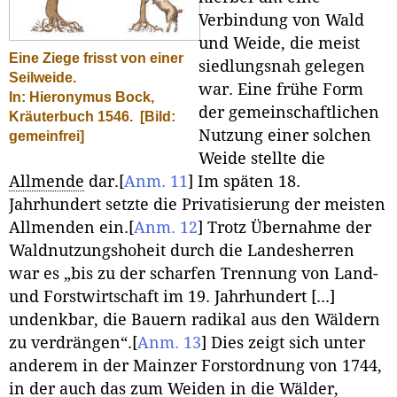
Verbindung von Wald
und Weide, die meist
Eine Ziege frisst von einer
siedlungsnah gelegen
Seilweide.
war. Eine frühe Form
In: Hieronymus Bock,
der gemeinschaftlichen
Kräuterbuch 1546.
[Bild:
Nutzung einer solchen
gemeinfrei]
Weide stellte die
Allmende
dar.
[
Anm. 11
]
Im späten 18.
Jahrhundert setzte die Privatisierung der meisten
Allmenden ein.
[
Anm. 12
]
Trotz Übernahme der
Waldnutzungshoheit durch die Landesherren
war es „bis zu der scharfen Trennung von Land-
und Forstwirtschaft im 19. Jahrhundert [...]
undenkbar, die Bauern radikal aus den Wäldern
zu verdrängen“.
[
Anm. 13
]
Dies zeigt sich unter
anderem in der Mainzer Forstordnung von 1744,
in der auch das zum Weiden in die Wälder,