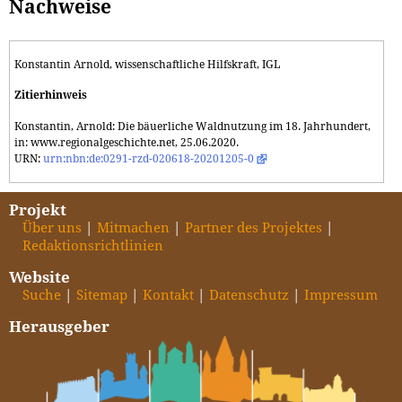
Nachweise
Konstantin Arnold, wissenschaftliche Hilfskraft, IGL
Zitierhinweis
Konstantin, Arnold: Die bäuerliche Waldnutzung im 18. Jahrhundert,
in: www.regionalgeschichte.net, 25.06.2020.
URN:
urn:nbn:de:0291-rzd-020618-20201205-0
Projekt
Über uns
Mitmachen
Partner des Projektes
Redaktionsrichtlinien
Website
Suche
Sitemap
Kontakt
Datenschutz
Impressum
Herausgeber