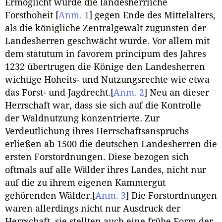
Ermöglicht wurde die landesherrliche
Forsthoheit
[
Anm. 1
]
gegen Ende des Mittelalters,
als die königliche Zentralgewalt zugunsten der
Landesherren geschwächt wurde. Vor allem mit
dem statutum in favorem principum des Jahres
1232 übertrugen die Könige den Landesherren
wichtige Hoheits- und Nutzungsrechte wie etwa
das Forst- und Jagdrecht.
[
Anm. 2
]
Neu an dieser
Herrschaft war, dass sie sich auf die Kontrolle
der Waldnutzung konzentrierte. Zur
Verdeutlichung ihres Herrschaftsanspruchs
erließen ab 1500 die deutschen Landesherren die
ersten Forstordnungen. Diese bezogen sich
oftmals auf alle Wälder ihres Landes, nicht nur
auf die zu ihrem eigenen Kammergut
gehörenden Wälder.
[
Anm. 3
]
Die Forstordnungen
waren allerdings nicht nur Ausdruck der
Herrschaft, sie stellten auch eine frühe Form der