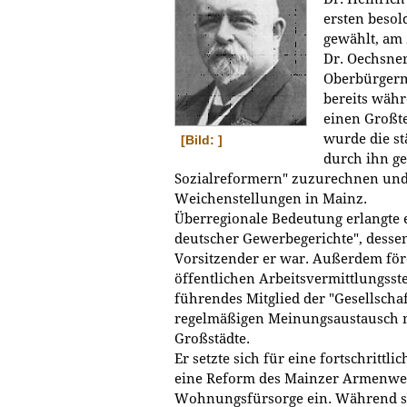
ersten besol
gewählt, am 
Dr. Oechsne
Oberbürgerme
bereits währ
einen Großte
wurde die stä
[Bild: ]
durch ihn ge
Sozialreformern" zuzurechnen und 
Weichenstellungen in Mainz.
Überregionale Bedeutung erlangte e
deutscher Gewerbegerichte", desse
Vorsitzender er war. Außerdem fö
öffentlichen Arbeitsvermittlungsst
führendes Mitglied der "Gesellschaf
regelmäßigen Meinungsaustausch m
Großstädte.
Er setzte sich für eine fortschrittl
eine Reform des Mainzer Armenwe
Wohnungsfürsorge ein. Während se