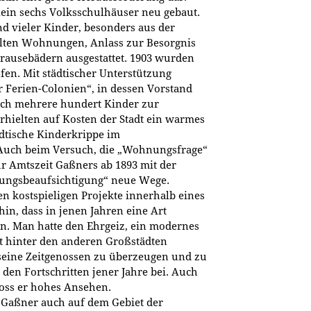
ein sechs Volksschulhäuser neu gebaut.
d vieler Kinder, besonders aus der
üllten Wohnungen, Anlass zur Besorgnis
Brausebädern ausgestattet. 1903 wurden
fen. Mit städtischer Unterstützung
r Ferien-Colonien“, in dessen Vorstand
rlich mehrere hundert Kinder zur
rhielten auf Kosten der Stadt ein warmes
ädtische Kinderkrippe im
Auch beim Versuch, die „Wohnungsfrage“
ur Amtszeit Gaßners ab 1893 mit der
ungsbeaufsichtigung“ neue Wege.
en kostspieligen Projekte innerhalb eines
in, dass in jenen Jahren eine Art
en. Man hatte den Ehrgeiz, ein modernes
ht hinter den anderen Großstädten
seine Zeitgenossen zu überzeugen und zu
u den Fortschritten jener Jahre bei. Auch
oss er hohes Ansehen.
 Gaßner auch auf dem Gebiet der