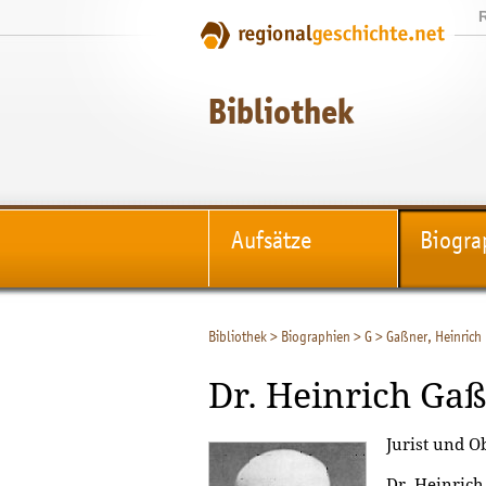
Bibliothek
Aufsätze
Biogra
Bibliothek
>
Biographien
>
G
>
Gaßner, Heinrich
Dr. Heinrich Ga
Jurist und O
Dr. Heinric