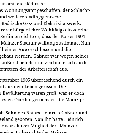
itsamt, die städtische
s Wohnungsamt geschaffen, der Schlacht-
nd weitere stadthygienische
Städtische Gas- und Elektrizitätswerk.
rerer bürgerlicher Wohltätigkeitsvereine.
erlin erreichte er, dass der Kaiser 1904
 Mainzer Stadtumwallung zustimmte. Nun
elheimer Aue erschlossen und die
gebaut werden. Gaßner war wegen seines
äußerst beliebt und zeichnete sich auch
rtretern der Arbeiterschaft aus.
eptember 1905 überraschend durch ein
nd aus dem Leben gerissen. Die
r Bevölkerung waren groß, war er doch
testen Oberbürgermeister, die Mainz je
 als Sohn des Notars Heinrich Gaßner und
eeland geboren. Von ihr hatte Heinrich
er war aktives Mitglied der „Mainzer
ereine. Er besuchte das Mainzer