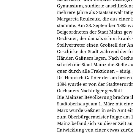
Gymnasium, studierte anschließend
mehrere Jahre als Staatsanwalt täti
Margareta Reuleaux, die aus einer
stammte. Am 23. September 1885 wu
Beigeordneten der Stadt Mainz gew
Oechsner, der damals schon krank 
Stellvertreter einen Großteil der Am
Geschicke der Stadt während der f
Händen Gaßners lagen. Nach Oechs
schrieb die Stadt Mainz die Stelle 
quer durch alle Fraktionen – einig
Dr. Heinrich Gaßner der am besten
1894 wurde er von der Stadtveror
Oechsners Nachfolger gewählt.
Die Mainzer Bevölkerung brachte 
Stadtoberhaupt am 1. März mit ein
März wurde Gaßner in sein Amt ei
zum Oberbürgermeister folgte am 16
Mainz befand sich zu dieser Zeit 
Entwicklung von einer etwas zurüc