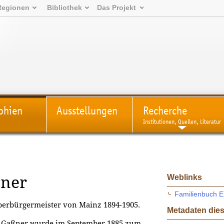
Regionen
Bibliothek
Das Projekt
phien
Ausstellungen
Recherche
Institutionen, Quellen, Literatur
Weblinks
ßner
Familienbuch E
berbürgermeister von Mainz 1894-1905.
Metadaten dies
h Gaßner wurde im September 1885 zum