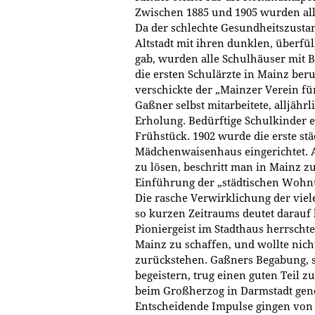
Zwischen 1885 und 1905 wurden all
Da der schlechte Gesundheitszustan
Altstadt mit ihren dunklen, überf
gab, wurden alle Schulhäuser mit 
die ersten Schulärzte in Mainz beru
verschickte der „Mainzer Verein fü
Gaßner selbst mitarbeitete, alljäh
Erholung. Bedürftige Schulkinder e
Frühstück. 1902 wurde die erste st
Mädchenwaisenhaus eingerichtet. 
zu lösen, beschritt man in Mainz z
Einführung der „städtischen Wohn
Die rasche Verwirklichung der viel
so kurzen Zeitraums deutet darauf h
Pioniergeist im Stadthaus herrscht
Mainz zu schaffen, und wollte nic
zurückstehen. Gaßners Begabung, 
begeistern, trug einen guten Teil z
beim Großherzog in Darmstadt gen
Entscheidende Impulse gingen von