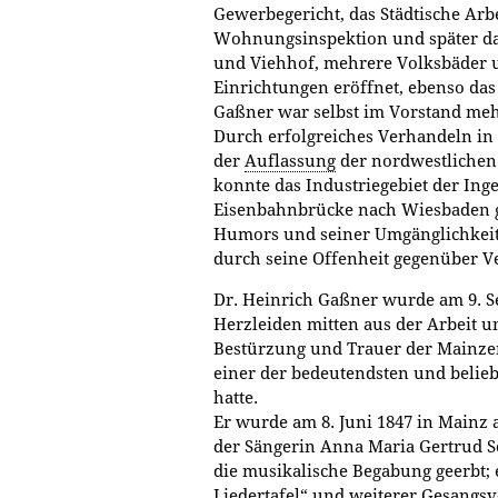
Gewerbegericht, das Städtische Arbe
Wohnungsinspektion und später da
und Viehhof, mehrere Volksbäder u
Einrichtungen eröffnet, ebenso das 
Gaßner war selbst im Vorstand meh
Durch erfolgreiches Verhandeln in B
der
Auflassung
der nordwestlichen
konnte das Industriegebiet der Ing
Eisenbahnbrücke nach Wiesbaden 
Humors und seiner Umgänglichkeit 
durch seine Offenheit gegenüber Ve
Dr. Heinrich Gaßner wurde am 9. S
Herzleiden mitten aus der Arbeit u
Bestürzung und Trauer der Mainze
einer der bedeutendsten und belieb
hatte.
Er wurde am 8. Juni 1847 in Mainz
der Sängerin Anna Maria Gertrud S
die musikalische Begabung geerbt; 
Liedertafel“ und weiterer Gesangsv