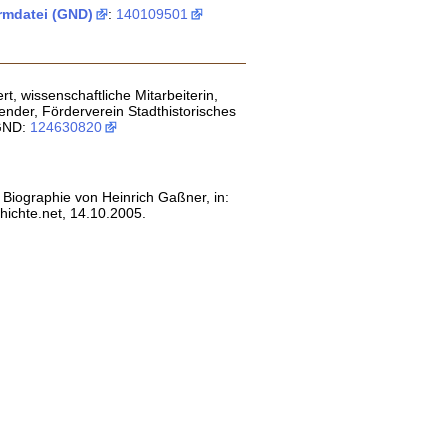
mdatei (GND)
:
140109501
t, wissenschaftliche Mitarbeiterin,
tzender, Förderverein Stadthistorisches
GND:
124630820
 Biographie von Heinrich Gaßner, in:
ichte.net, 14.10.2005.