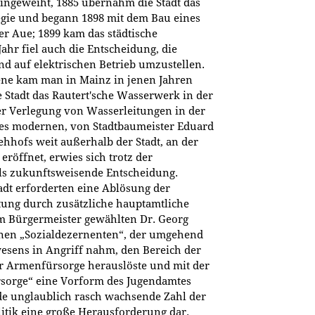
ingeweiht, 1885 übernahm die Stadt das
egie und begann 1898 mit dem Bau eines
r Aue; 1899 kam das städtische
Jahr fiel auch die Entscheidung, die
 auf elektrischen Betrieb umzustellen.
ene kam man in Mainz in jenen Jahren
e Stadt das Rautert'sche Wasserwerk in der
r Verlegung von Wasserleitungen in der
des modernen, von Stadtbaumeister Eduard
ehhofs weit außerhalb der Stadt, an der
röffnet, erwies sich trotz der
als zukunftsweisende Entscheidung.
dt erforderten eine Ablösung der
tung durch zusätzliche hauptamtliche
m Bürgermeister gewählten Dr. Georg
einen „Sozialdezernenten“, der umgehend
esens in Angriff nahm, den Bereich der
r Armenfürsorge herauslöste und mit der
ürsorge“ eine Vorform des Jugendamtes
e unglaublich rasch wachsende Zahl der
itik eine große Herausforderung dar.