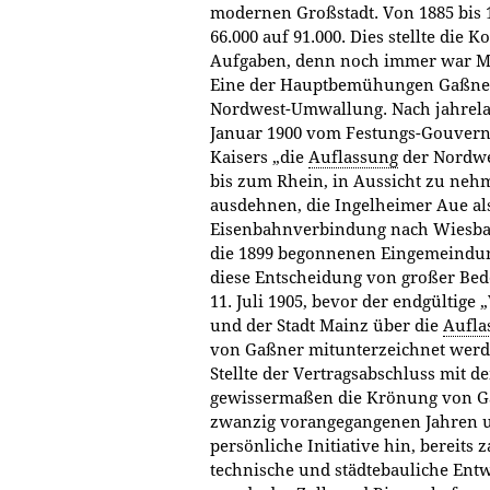
modernen Großstadt. Von 1885 bis 
66.000 auf 91.000. Dies stellte die
Aufgaben, denn noch immer war M
Eine der Hauptbemühungen Gaßners
Nordwest-Umwallung. Nach jahrela
Januar 1900 vom Festungs-Gouverne
Kaisers „die
Auflassung
der Nordwe
bis zum Rhein, in Aussicht zu nehme
ausdehnen, die Ingelheimer Aue als
Eisenbahnverbindung nach Wiesbad
die 1899 begonnenen Eingemeind
diese Entscheidung von großer Bed
11. Juli 1905, bevor der endgültig
und der Stadt Mainz über die
Aufla
von Gaßner mitunterzeichnet werd
Stellte der Vertragsabschluss mit 
gewissermaßen die Krönung von Ga
zwanzig vorangegangenen Jahren un
persönliche Initiative hin, bereits 
technische und städtebauliche Entw