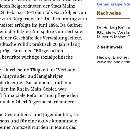
Gemeinsame Nor
deten Beigeordneten der Stadt Mainz
24. Februar 1894 dann als Nachfolger von
Nachweise
r zum Bürgermeister. Die Ernennung zum
ister erfolgte im Juni 1894. Da Gaßner
Dr. Hedwig Brücher
end der letzten Amtsjahre von Oechsner
IGL; stellv. Vorsi
Museum Mainz. 
il der Geschäfte der Verwaltung leitete,
dtische Politik praktisch 20 Jahre lang
Zitierhinweis
prägt. Er ist den "Bürgerlichen
bewirkte wichtige sozialpolitische
Hedwig, Brüchert:
www.regionalgesch
r durch seine Tätigkeit im "Verband
n Mitgründer und langjähriger
rderte er den Zusammenschluß von
ellen im Rhein-Main-Gebiet, war
t für soziale Reform" und pflegte den
it den Oberbürgermeistern anderer
iche Gesundheits- und Jugendpolitik, für
sens und für eine aktive kommunale
iner Amtszeit wurden in Mainz das