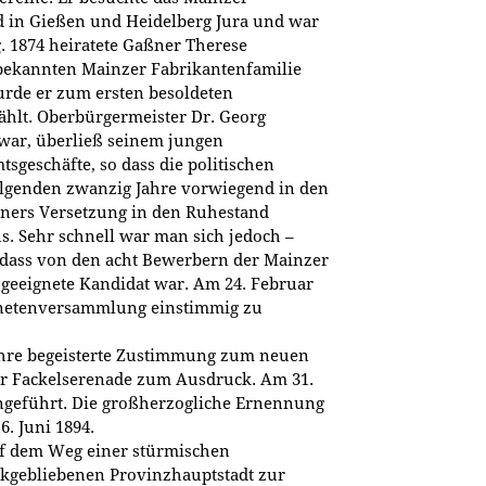
 in Gießen und Heidelberg Jura und war
g. 1874 heiratete Gaßner Therese
 bekannten Mainzer Fabrikantenfamilie
rde er zum ersten besoldeten
ählt. Oberbürgermeister Dr. Georg
war, überließ seinem jungen
tsgeschäfte, so dass die politischen
olgenden zwanzig Jahre vorwiegend in den
ners Versetzung in den Ruhestand
aus. Sehr schnell war man sich jedoch –
, dass von den acht Bewerbern der Mainzer
 geeignete Kandidat war. Am 24. Februar
dnetenversammlung einstimmig zu
ihre begeisterte Zustimmung zum neuen
er Fackelserenade zum Ausdruck. Am 31.
ngeführt. Die großherzogliche Ernennung
. Juni 1894.
auf dem Weg einer stürmischen
kgebliebenen Provinzhauptstadt zur