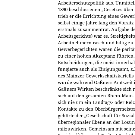
Arbeiterschutzpolitik aus. Unmitte
1890 beschlossenen „Gesetzes über
trieb er die Errichtung eines Gew
selbst einige Jahre lang den Vorsitz
erstmals zusammentrat. Aufgabe de
Arbeitsgerichte) war es, Streitigke
Arbeitnehmern rasch und billig zu 
Gewerbegerichten waren die parität
zu einer hohen Akzeptanz führten, 
Entscheidungen, die meist innerha
fungierte auch als Einigungsamt, z.B
des Mainzer Gewerkschaftskartells
wurde während Gaßners Amtszeit im
Gaßners Wirken beschränkte sich nic
sich auf den gesamten Rhein-Main
sich nie um ein Landtags- oder Rei
Kontakte zu den Oberbürgermeister
gehörte der „Gesellschaft für Sozi
überregionaler Ebene an der Lösung
mitzuwirken. Gemeinsam mit seine