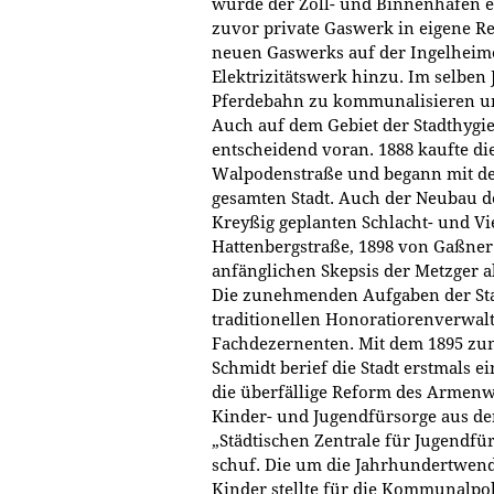
wurde der Zoll- und Binnenhafen e
zuvor private Gaswerk in eigene R
neuen Gaswerks auf der Ingelheime
Elektrizitätswerk hinzu. Im selben 
Pferdebahn zu kommunalisieren und
Auch auf dem Gebiet der Stadthygi
entscheidend voran. 1888 kaufte di
Walpodenstraße und begann mit de
gesamten Stadt. Auch der Neubau 
Kreyßig geplanten Schlacht- und Vi
Hattenbergstraße, 1898 von Gaßner e
anfänglichen Skepsis der Metzger 
Die zunehmenden Aufgaben der Sta
traditionellen Honoratiorenverwal
Fachdezernenten. Mit dem 1895 zu
Schmidt berief die Stadt erstmals 
die überfällige Reform des Armenw
Kinder- und Jugendfürsorge aus de
„Städtischen Zentrale für Jugendf
schuf. Die um die Jahrhundertwend
Kinder stellte für die Kommunalpol