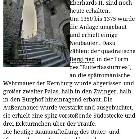
Eberhards II. sind noch
heute erhalten.
Um 1350 bis 1375 wurde
die Anlage umgebaut
und erhielt einige
Neubauten. Dazu
zählen: der quadratische
Bergfried
in der Form
des "Butterfassturmes",
an die spätromanische
Wehrmauer der Kernburg wurde abgerissen und
großer zweiter
Palas
, halb in den
Zwinger
, halb
in den Burghof hineinragend erbaut. Die
Außenmauer wurde verstärkt und ausgebuchtet,
sie erhielt eine spitz vorstoßende Südostecke und
drei Ecktürmchen über der Traufe.
Die heutige Raumaufteilung des Unter- und