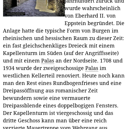
Jahrhundert zurück und
wurde wahrscheinlich
von Eberhard II. von
Eppstein begründet. Die
Anlage hatte die typische Form von Burgen im
rheinischen und hessischen Raum zu dieser Zeit:
ein fast gleichschenkliges Dreieck mit einem
Kapellenturm im Süden (auf der Angriffsseite)
und mit einem
Palas
an der Nordseite. 1708 und
1934 wurde der zweigeschossige
Palas
im
westlichen Kellerteil renoviert. Heute noch kann
man den Rest eines Rundbogenfrieses und eine
Dreipassöffnung aus romanischer Zeit
bewundern sowie eine vermauerte
Dreipassblende eines doppelbogigen Fensters.
Der Kapellenturm ist viergeschossig und das
dritte Geschoss kann man über eine reich
verzierte Mauertreppe vom Wehrgang aus