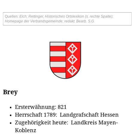
Quellen:
Eich
; Rettinger, Historisches Ortslexikon (s. rechte Spalte);
Homepage der Verbandsgemeinde
; redakt. Bearb. S.G.
Brey
Ersterwähnung: 821
Herrschaft 1789: Landgrafschaft Hessen
Zugehörigkeit heute: Landkreis Mayen-
Koblenz