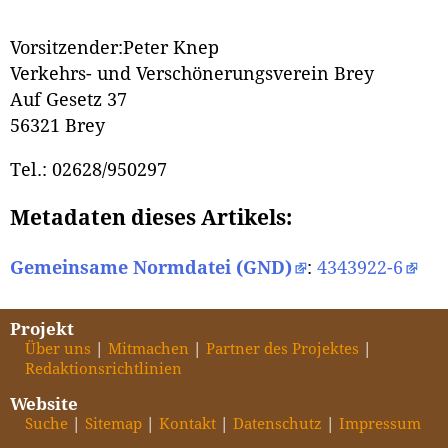
Vorsitzender:Peter Knep
Verkehrs- und Verschönerungsverein Brey
Auf Gesetz 37
56321 Brey
Tel.: 02628/950297
Metadaten dieses Artikels:
Gemeinsame Normdatei (GND)
:
4343922-6
Projekt
Über uns
Mitmachen
Partner des Projektes
Redaktionsrichtlinien
Website
Suche
Sitemap
Kontakt
Datenschutz
Impressum