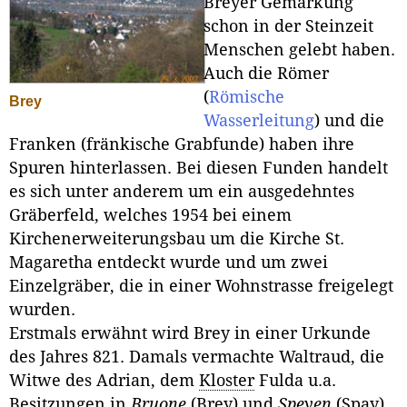
Breyer Gemarkung
schon in der Steinzeit
Menschen gelebt haben.
Auch die Römer
(
Römische
Brey
Wasserleitung
) und die
Franken (fränkische Grabfunde) haben ihre
Spuren hinterlassen. Bei diesen Funden handelt
es sich unter anderem um ein ausgedehntes
Gräberfeld, welches 1954 bei einem
Kirchenerweiterungsbau um die Kirche St.
Magaretha entdeckt wurde und um zwei
Einzelgräber, die in einer Wohnstrasse freigelegt
wurden.
Erstmals erwähnt wird Brey in einer Urkunde
des Jahres 821. Damals vermachte Waltraud, die
Witwe des Adrian, dem
Kloster
Fulda u.a.
Besitzungen in
Bruone
(Brey) und
Speyen
(Spay)