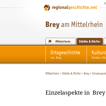
Brey
am Mittelrhein
Mittelrhein
Städte & Dörfer
Ortsgeschichte
Kultur
von Brey
Kirchen, Hä
Mittelrhein
>
Städte & Dörfer
>
Brey
>
Einzelaspe
Einzelaspekte in Brey