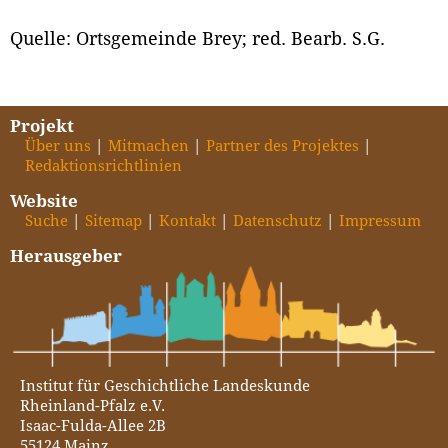
Quelle: Ortsgemeinde Brey; red. Bearb. S.G.
Projekt
Über uns
Mitmachen
Partner des Projektes
Redaktionsrichtlinien
Website
Suche
Sitemap
Kontakt
Datenschutz
Impressum
Herausgeber
Institut für Geschichtliche Landeskunde
Rheinland-Pfalz e.V.
Isaac-Fulda-Allee 2B
55124 Mainz