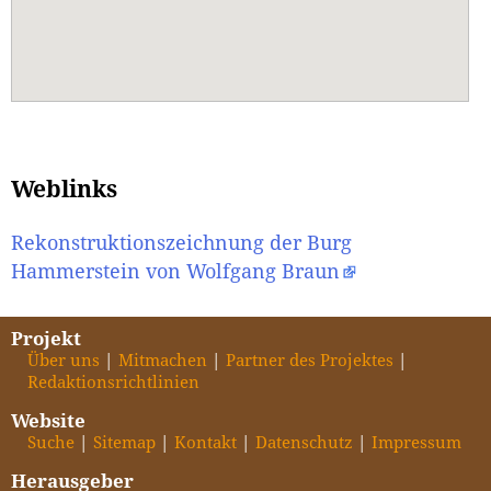
Weblinks
Rekonstruktionszeichnung der Burg
Hammerstein von Wolfgang Braun
Projekt
Über uns
Mitmachen
Partner des Projektes
Redaktionsrichtlinien
Website
Suche
Sitemap
Kontakt
Datenschutz
Impressum
Herausgeber