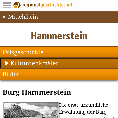
Mittelrhein
Ortsgeschichte
Kulturdenkmäler
Bilder
Burg Hammerstein
Die erste urkundliche
Erwähnung der Burg