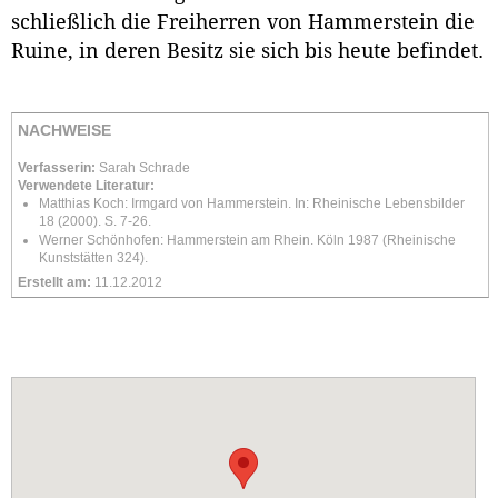
schließlich die Freiherren von Hammerstein die
Ruine, in deren Besitz sie sich bis heute befindet.
NACHWEISE
Verfasserin:
Sarah Schrade
Verwendete Literatur:
Matthias Koch: Irmgard von Hammerstein. In: Rheinische Lebensbilder
18 (2000). S. 7-26.
Werner Schönhofen: Hammerstein am Rhein. Köln 1987 (Rheinische
Kunststätten 324).
Erstellt am:
11.12.2012