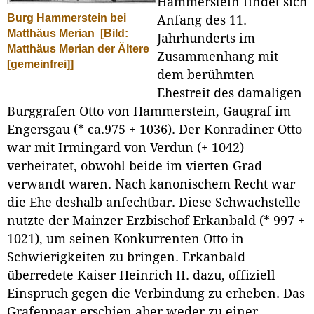
Hammerstein findet sich
Burg Hammerstein bei
Anfang des 11.
Matthäus Merian
[Bild:
Jahrhunderts im
Matthäus Merian der Ältere
Zusammenhang mit
[gemeinfrei]]
dem berühmten
Ehestreit des damaligen
Burggrafen Otto von Hammerstein, Gaugraf im
Engersgau (* ca.975 + 1036). Der Konradiner Otto
war mit Irmingard von Verdun (+ 1042)
verheiratet, obwohl beide im vierten Grad
verwandt waren. Nach kanonischem Recht war
die Ehe deshalb anfechtbar. Diese Schwachstelle
nutzte der Mainzer
Erzbischof
Erkanbald (* 997 +
1021), um seinen Konkurrenten Otto in
Schwierigkeiten zu bringen. Erkanbald
überredete Kaiser Heinrich II. dazu, offiziell
Einspruch gegen die Verbindung zu erheben. Das
Grafenpaar erschien aber weder zu einer