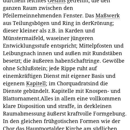
durchein leichtes
Gesims
getrennt, die den
ganzen Raum zwischen den
Pfeilerneinnehmenden Fenster. Das
Maßwerk
aus Teilungsbögen und Ring in derKrönung;
dieser kleiner als z.B. in Karden und
Münstermaifeld, waseiner jüngeren
Entwicklungsstufe entspricht; Mittelpfosten und
Leibungnach innen und außen mit Rundstäben
besetzt; die äußeren habenSchaftringe. Gewölbe
ohne Schlußstein; jede Rippe ruht auf
einemkräftigen Dienst mit eigener Basis und
eigenem
Kapitell
; im Chorquadratsind die
Dienste gebündelt. Kapitelle mit Knospen- und
Blattornament.Alles in allem eine vollkommen
klare Disposition und straffe, in derkleinen
Raumabmessung äußerst kraftvolle Formgebung.
In den gleichen frühgotischen Formen wie der
Chor
das Hauptportalder Kirche am südlichen