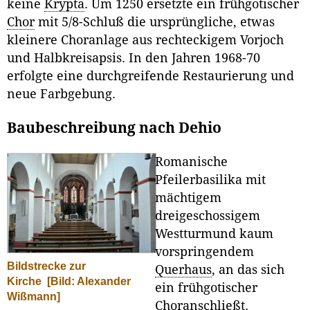
keine
Krypta
. Um 1250 ersetzte ein frühgotischer
Chor
mit 5/8-Schluß die ursprüngliche, etwas
kleinere Choranlage aus rechteckigem Vorjoch
und Halbkreisapsis. In den Jahren 1968-70
erfolgte eine durchgreifende Restaurierung und
neue Farbgebung.
Baubeschreibung nach Dehio
Romanische
Pfeilerbasilika mit
mächtigem
dreigeschossigem
Westturmund kaum
vorspringendem
Bildstrecke zur
Querhaus
, an das sich
Kirche
[Bild: Alexander
ein frühgotischer
Wißmann]
Choranschließt.