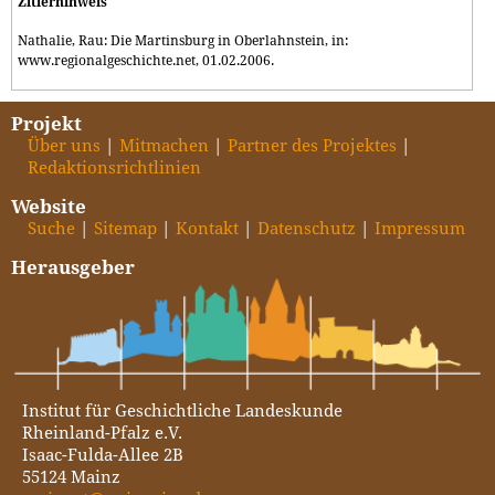
Zitierhinweis
Nathalie, Rau: Die Martinsburg in Oberlahnstein, in:
www.regionalgeschichte.net, 01.02.2006.
Projekt
Über uns
Mitmachen
Partner des Projektes
Redaktionsrichtlinien
Website
Suche
Sitemap
Kontakt
Datenschutz
Impressum
Herausgeber
Institut für Geschichtliche Landeskunde
Rheinland-Pfalz e.V.
Isaac-Fulda-Allee 2B
55124 Mainz