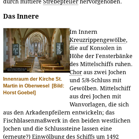
durch mittlere
Strebepfeiler
hervorgehoben.
Das Innere
Im Innern
Kreuzrippengewölbe
,
die auf Konsolen in
Höhe der Fensterbänke
des Mittelschiffs ruhen.
Chor
aus zwei Jochen
Innenraum der Kirche St.
und 5/8-Schluss mit
Martin in Oberwesel
[Bild:
Gewölben. Mittelschiff
Horst Goebel]
aus drei Jochen mit
Wanvorlagen, die sich
aus den Arkadenpfeilern entwickeln; das
Fischblasenmaßwerk in den beiden westlichen
Jochen und die Schlusssteine lassen eine
(erneute?) Einwölbung des Schiffs um 1492