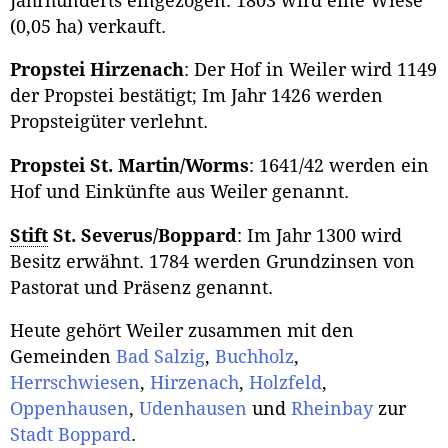
Jahrhunderts eingezogen. 1803 wird eine Wiese
(0,05 ha) verkauft.
Propstei Hirzenach
: Der Hof in Weiler wird 1149
der Propstei bestätigt; Im Jahr 1426 werden
Propsteigüter verlehnt.
Propstei St. Martin/Worms
: 1641/42 werden ein
Hof und Einkünfte aus Weiler genannt.
Stift
St. Severus/Boppard
: Im Jahr 1300 wird
Besitz erwähnt. 1784 werden Grundzinsen von
Pastorat und Präsenz genannt.
Heute gehört Weiler zusammen mit den
Gemeinden
Bad Salzig
,
Buchholz
,
Herrschwiesen
,
Hirzenach
,
Holzfeld
,
Oppenhausen
,
Udenhausen
und
Rheinbay
zur
Stadt Boppard
.