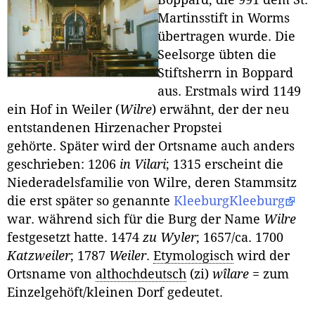
Boppard, die 991 dem St.
Martinsstift in Worms
übertragen wurde. Die
Seelsorge übten die
Stiftsherrn in Boppard
aus. Erstmals wird 1149
ein Hof in Weiler (
Wilre
) erwähnt, der der neu
entstandenen Hirzenacher Propstei
gehörte. Später wird der Ortsname auch anders
geschrieben: 1206
in Vilari
; 1315 erscheint die
Niederadelsfamilie von Wilre, deren Stammsitz
die erst später so genannte
Kleeburg
Kleeburg
war. während sich für die Burg der Name
Wilre
festgesetzt hatte. 1474
zu Wyler
; 1657/ca. 1700
Katzweiler
; 1787
Weiler
.
Etymologisch
wird der
Ortsname von
althochdeutsch
(zi)
wîlare
= zum
Einzelgehöft/kleinen Dorf gedeutet.