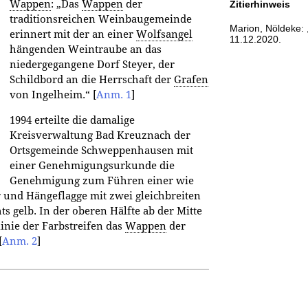
Wappen
: „Das
Wappen
der
Zitierhinweis
traditionsreichen Weinbaugemeinde
Marion, Nöldeke: 
erinnert mit der an einer
Wolfsangel
11.12.2020.
hängenden Weintraube an das
niedergegangene Dorf Steyer, der
Schildbord an die Herrschaft der
Grafen
von Ingelheim.“
[
Anm. 1
]
1994 erteilte die damalige
Kreisverwaltung Bad Kreuznach der
Ortsgemeinde Schweppenhausen mit
einer Genehmigungsurkunde die
Genehmigung zum Führen einer wie
 und Hängeflagge mit zwei gleichbreiten
hts gelb. In der oberen Hälfte ab der Mitte
inie der Farbstreifen das
Wappen
der
[
Anm. 2
]