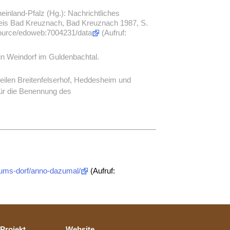
einland-Pfalz (Hg.): Nachrichtliches
reis Bad Kreuznach, Bad Kreuznach 1987, S.
source/edoweb:7004231/data
(Aufruf:
n Weindorf im Guldenbachtal.
steilen Breitenfelserhof, Heddesheim und
Für die Benennung des
-ums-dorf/anno-dazumal/
(Aufruf:
Projekt
Website