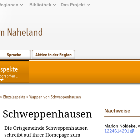
Regionen
Bibliothek
Das Projekt
m Naheland
Sprache
Aktive in der Region
aspekte
ographien ...
>
Einzelaspekte
>
Wappen von Schweppenhausen
Nachweise
n Schweppenhausen
Marion Nöldeke, w
Die Ortsgemeinde Schweppenhausen
1224614291
schreibt auf ihrer Homepage zum