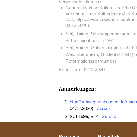
Verwendete Literatur:
Generaldirektion Kulturelles Erbe Rh
Verzeichnis der Kulturdenkmäler K
102,
https://www.edoweb-rlp.de/re
04.12.2020).
Seil, Rainer: Schweppenhausen – ei
Schweppenhausen 1994.
Seil, Rainer: Guldental mit den Ort
Waldhilbersheim, Guldental 1988 (
Reformationszeitraumes).
Erstellt am: 04.12.2020
Anmerkungen:
http://schweppenhausen.de/rund
04.12.2020).
Zurück
Seil 1995, S. 4.
Zurück
Regionen
Bibliothek