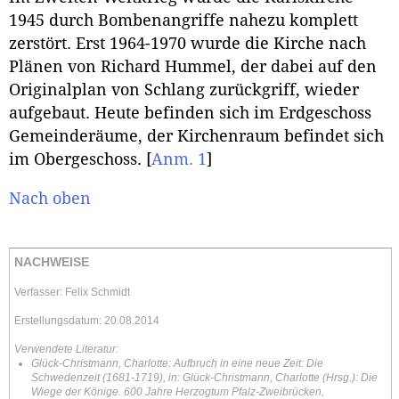
1945 durch Bombenangriffe nahezu komplett
zerstört. Erst 1964-1970 wurde die Kirche nach
Plänen von Richard Hummel, der dabei auf den
Originalplan von Schlang zurückgriff, wieder
aufgebaut. Heute befinden sich im Erdgeschoss
Gemeinderäume, der Kirchenraum befindet sich
im Obergeschoss.
[
Anm. 1
]
Nach oben
NACHWEISE
Verfasser: Felix Schmidt
Erstellungsdatum: 20.08.2014
Verwendete Literatur:
Glück-Christmann, Charlotte: Aufbruch in eine neue Zeit: Die
Schwedenzeit (1681-1719), in: Glück-Christmann, Charlotte (Hrsg.): Die
Wiege der Könige. 600 Jahre Herzogtum Pfalz-Zweibrücken,