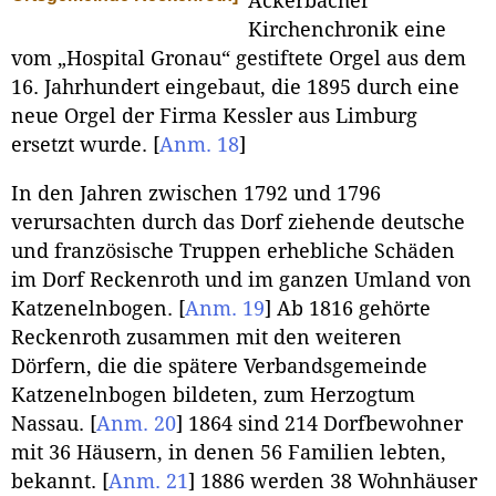
Ackerbacher
Kirchenchronik eine
vom „Hospital Gronau“ gestiftete Orgel aus dem
16. Jahrhundert eingebaut, die 1895 durch eine
neue Orgel der Firma Kessler aus Limburg
ersetzt wurde.
[
Anm. 18
]
In den Jahren zwischen 1792 und 1796
verursachten durch das Dorf ziehende deutsche
und französische Truppen erhebliche Schäden
im Dorf Reckenroth und im ganzen Umland von
Katzenelnbogen.
[
Anm. 19
]
Ab 1816 gehörte
Reckenroth zusammen mit den weiteren
Dörfern, die die spätere Verbandsgemeinde
Katzenelnbogen bildeten, zum Herzogtum
Nassau.
[
Anm. 20
]
1864 sind 214 Dorfbewohner
mit 36 Häusern, in denen 56 Familien lebten,
bekannt.
[
Anm. 21
]
1886 werden 38 Wohnhäuser