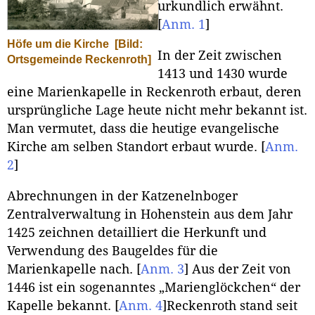
urkundlich erwähnt.
[
Anm. 1
]
Höfe um die Kirche
[Bild:
In der Zeit zwischen
Ortsgemeinde Reckenroth]
1413 und 1430 wurde
eine Marienkapelle in Reckenroth erbaut, deren
ursprüngliche Lage heute nicht mehr bekannt ist.
Man vermutet, dass die heutige evangelische
Kirche am selben Standort erbaut wurde.
[
Anm.
2
]
Abrechnungen in der Katzenelnboger
Zentralverwaltung in Hohenstein aus dem Jahr
1425 zeichnen detailliert die Herkunft und
Verwendung des Baugeldes für die
Marienkapelle nach.
[
Anm. 3
]
Aus der Zeit von
1446 ist ein sogenanntes „Marienglöckchen“ der
Kapelle bekannt.
[
Anm. 4
]
Reckenroth stand seit