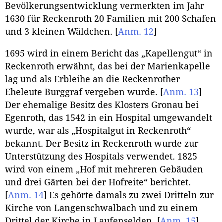
Bevölkerungsentwicklung vermerkten im Jahr
1630 für Reckenroth 20 Familien mit 200 Schafen
und 3 kleinen Wäldchen.
[
Anm. 12
]
1695 wird in einem Bericht das „Kapellengut“ in
Reckenroth erwähnt, das bei der Marienkapelle
lag und als Erbleihe an die Reckenrother
Eheleute Burggraf vergeben wurde.
[
Anm. 13
]
Der ehemalige Besitz des Klosters Gronau bei
Egenroth, das 1542 in ein Hospital umgewandelt
wurde, war als „Hospitalgut in Reckenroth“
bekannt. Der Besitz in Reckenroth wurde zur
Unterstützung des Hospitals verwendet. 1825
wird von einem „Hof mit mehreren Gebäuden
und drei Gärten bei der Hofreite“ berichtet.
[
Anm. 14
]
Es gehörte damals zu zwei Dritteln zur
Kirche von Langenschwalbach und zu einem
Drittel der Kirche in Laufenselden.
[
Anm. 15
]