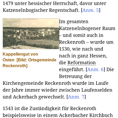
1479 unter hessischer Herrschaft, davor unter
Katzenelnbogischer Regentschaft.
[
Anm. 5
]
Im gesamten
Katzenelnbogener Raum
– und somit auch in
Reckenroth – wurde um
1530, wie nach und
Kappellengut von
nach in ganz Hessen,
Osten
[Bild: Ortsgemeinde
die
Reformation
Reckenroth]
eingeführt.
[
Anm. 6
]
Die
Betreuung der
Kirchengemeinde Reckenroth wurde im Laufe
der Jahre immer wieder zwischen Laufenselden
und Ackerbach gewechselt.
[
Anm. 7
]
1543 ist die Zuständigkeit für Reckenroth
beispielsweise in einem Ackerbacher Kirchbuch