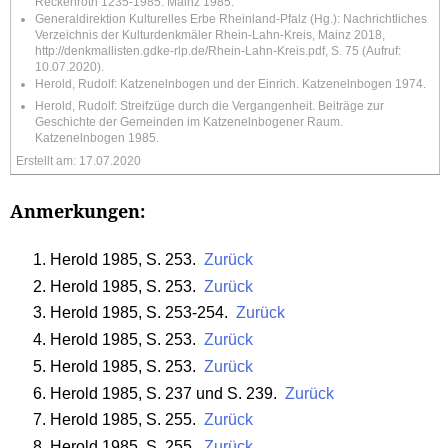
Reckenroth 1235-1985. Mainz 1985.
Generaldirektion Kulturelles Erbe Rheinland-Pfalz (Hg.): Nachrichtliches
Verzeichnis der Kulturdenkmäler Rhein-Lahn-Kreis, Mainz 2018,
http://denkmallisten.gdke-rlp.de/Rhein-Lahn-Kreis.pdf
, S. 75 (Aufruf:
10.07.2020).
Herold, Rudolf: Katzenelnbogen und der Einrich. Katzenelnbogen 1974.
Herold, Rudolf: Streifzüge durch die Vergangenheit. Beiträge zur
Geschichte der Gemeinden im Katzenelnbogener Raum.
Katzenelnbogen 1985.
Erstellt am: 17.07.2020
Anmerkungen:
Herold 1985, S. 253.
Zurück
Herold 1985, S. 253.
Zurück
Herold 1985, S. 253-254.
Zurück
Herold 1985, S. 253.
Zurück
Herold 1985, S. 253.
Zurück
Herold 1985, S. 237 und S. 239.
Zurück
Herold 1985, S. 255.
Zurück
Herold 1985, S. 255.
Zurück