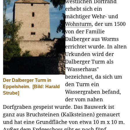
westlichen Dorfrand
erhebt sich ein
mächtiger Wehr- und
Wohnturm
, der um 1500
von der Familie
Dalberger aus Worms
errichtet wurde. In alten
Urkunden wird der
Dalberger Turm als
"Wasserhaus"
bezeichnet, da sich um
Der Dalberger Turm in
den Turm ein
Eppelsheim.
[Bild: Harald
Wassergraben befand,
Strube]
der vom nahen
Dorfgraben gespeist wurde. Das Bauwerk ist
ganz aus Bruchsteinen (Kalksteinen) gemauert
und hat eine Grundfläche von etwa 10 m x 10 m.
Außer dem Erdgeschoss gibt es noch fünf