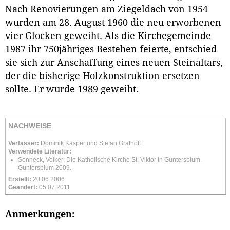
Nach Renovierungen am Ziegeldach von 1954
wurden am 28. August 1960 die neu erworbenen
vier Glocken geweiht. Als die Kirchegemeinde
1987 ihr 750jähriges Bestehen feierte, entschied
sie sich zur Anschaffung eines neuen Steinaltars,
der die bisherige Holzkonstruktion ersetzen
sollte. Er wurde 1989 geweiht.
NACHWEISE
Verfasser:
Dominik Kasper und Stefan Grathoff
Verwendete Literatur:
Sonneck, Volker: Die Katholische Kirche St. Viktor in Guntersblum.
Guntersblum 2009.
Erstellt:
20.06.2006
Geändert:
05.07.2011
Anmerkungen: