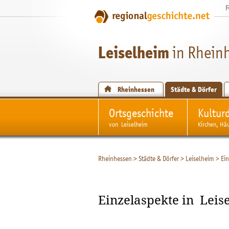
Leiselheim
in Rhein
Rheinhessen
Städte & Dörfer
Ortsgeschichte
Kultur
von Leiselheim
Kirchen, Hä
Rheinhessen
>
Städte & Dörfer
>
Leiselheim
>
Ei
Einzelaspekte in Leis