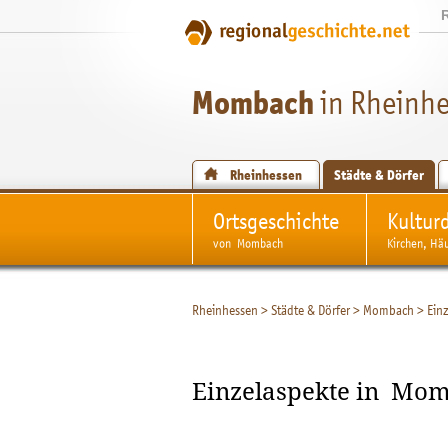
Mombach
in Rheinh
Rheinhessen
Städte & Dörfer
Ortsgeschichte
Kultur
von Mombach
Kirchen, Hä
Rheinhessen
>
Städte & Dörfer
>
Mombach
>
Ein
Einzelaspekte in Mo