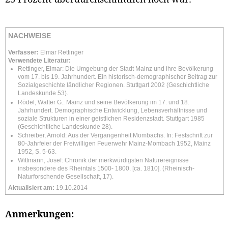
NACHWEISE
Verfasser:
Elmar Rettinger
Verwendete Literatur:
Rettinger, Elmar: Die Umgebung der Stadt Mainz und ihre Bevölkerung
vom 17. bis 19. Jahrhundert. Ein historisch-demographischer Beitrag zur
Sozialgeschichte ländlicher Regionen. Stuttgart 2002 (Geschichtliche
Landeskunde 53).
Rödel, Walter G.: Mainz und seine Bevölkerung im 17. und 18.
Jahrhundert. Demographische Entwicklung, Lebensverhältnisse und
soziale Strukturen in einer geistlichen Residenzstadt. Stuttgart 1985
(Geschichtliche Landeskunde 28).
Schreiber, Arnold: Aus der Vergangenheit Mombachs. In: Festschrift zur
80-Jahrfeier der Freiwilligen Feuerwehr Mainz-Mombach 1952, Mainz
1952, S. 5-63.
Wittmann, Josef: Chronik der merkwürdigsten Naturereignisse
insbesondere des Rheintals 1500- 1800. [ca. 1810]. (Rheinisch-
Naturforschende Gesellschaft, 17).
Aktualisiert am:
19.10.2014
Anmerkungen: