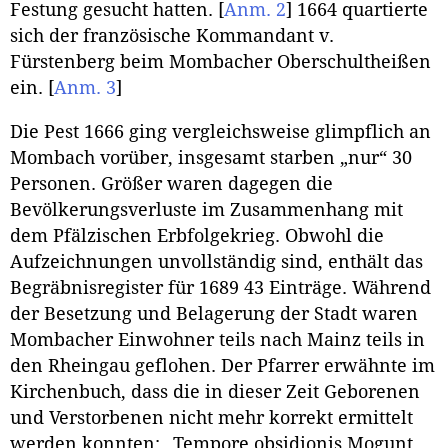
Festung gesucht hatten.
[
Anm. 2
]
1664 quartierte
sich der französische Kommandant v.
Fürstenberg beim Mombacher Oberschultheißen
ein.
[
Anm. 3
]
Die Pest 1666 ging vergleichsweise glimpflich an
Mombach vorüber, insgesamt starben „nur“ 30
Personen. Größer waren dagegen die
Bevölkerungsverluste im Zusammenhang mit
dem Pfälzischen Erbfolgekrieg. Obwohl die
Aufzeichnungen unvollständig sind, enthält das
Begräbnisregister für 1689 43 Einträge. Während
der Besetzung und Belagerung der Stadt waren
Mombacher Einwohner teils nach Mainz teils in
den Rheingau geflohen. Der Pfarrer erwähnte im
Kirchenbuch, dass die in dieser Zeit Geborenen
und Verstorbenen nicht mehr korrekt ermittelt
werden konnten: „Tempore obsidionis Mogunt.