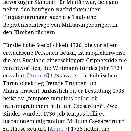
bevorzugter Standort für Militär war, belegen
neben den häufigen Nachrichten über
Einquartierungen auch die Tauf- und
Begräbniseinträge von Militärangehörigen in
den Kirchenbüchern.
Für die hohe Sterblichkeit 1730, die vor allem
erwachsene Personen betraf, ist möglicherweise
die aus Russland eingeschleppte Grippeepidemie
verantwortlich, die Wittmann für das Jahr 1729
erwähnt.
[
Anm. 6
]
1735 waren im Polnischen
Thronfolgekrieg fremde Truppen um
Mainz präsent. Anlässlich einer Bestattung 1735
heißt es: „
tempore tumultus bellici ob
transmigrationem militium Caesareum
“. Zwei
Kinder wurden 1736
„ob tempus belli et
turbationem migrantium Militum Caesareorum“
zu Hause getauft.
[
Anm. 7
]
1736 hatten die