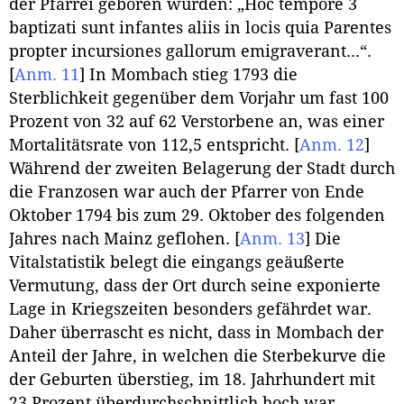
der Pfarrei geboren wurden: „Hoc tempore 3
baptizati sunt infantes aliis in locis quia Parentes
propter incursiones gallorum emigraverant...“.
[
Anm. 11
]
In Mombach stieg 1793 die
Sterblichkeit gegenüber dem Vorjahr um fast 100
Prozent von 32 auf 62 Verstorbene an, was einer
Mortalitätsrate von 112,5 entspricht.
[
Anm. 12
]
Während der zweiten Belagerung der Stadt durch
die Franzosen war auch der Pfarrer von Ende
Oktober 1794 bis zum 29. Oktober des folgenden
Jahres nach Mainz geflohen.
[
Anm. 13
]
Die
Vitalstatistik belegt die eingangs geäußerte
Vermutung, dass der Ort durch seine exponierte
Lage in Kriegszeiten besonders gefährdet war.
Daher überrascht es nicht, dass in Mombach der
Anteil der Jahre, in welchen die Sterbekurve die
der Geburten überstieg, im 18. Jahrhundert mit
23 Prozent überdurchschnittlich hoch war.