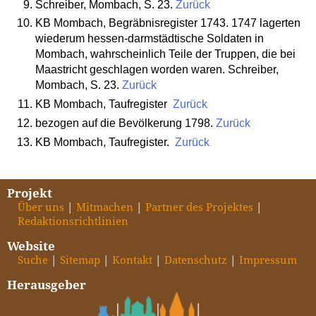
Schreiber, Mombach, S. 23.
Zurück
KB Mombach, Begräbnisregister 1743. 1747 lagerten
wiederum hessen-darmstädtische Soldaten in
Mombach, wahrscheinlich Teile der Truppen, die bei
Maastricht geschlagen worden waren.
Schreiber
,
Mombach, S. 23.
Zurück
KB Mombach, Taufregister
Zurück
bezogen auf die Bevölkerung 1798.
Zurück
KB Mombach, Taufregister.
Zurück
Projekt
Über uns
Mitmachen
Partner des Projektes
Redaktionsrichtlinien
Website
Suche
Sitemap
Kontakt
Datenschutz
Impressum
Herausgeber