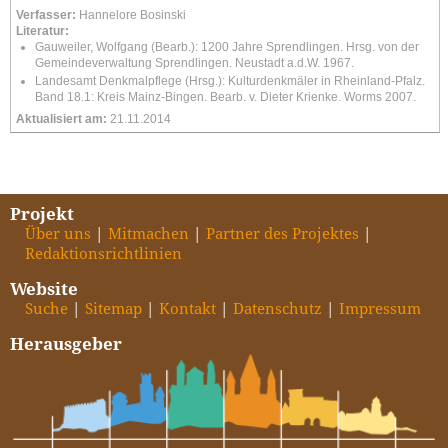
Verfasser:
Hannelore Bosinski
Literatur:
Gauweiler, Wolfgang (Bearb.): 1200 Jahre Sprendlingen. Hrsg. von der
Gemeindeverwaltung Sprendlingen. Neustadt a.d.W. 1967.
Landesamt Denkmalpflege (Hrsg.): Kulturdenkmäler in Rheinland-Pfalz.
Band 18.1: Kreis Mainz-Bingen. Bearb. v. Dieter Krienke. Worms 2007.
Aktualisiert am:
21.11.2014
Projekt
Über uns
Mitmachen
Partner des Projektes
Redaktionsrichtlinien
Website
Suche
Sitemap
Kontakt
Datenschutz
Impressum
Herausgeber