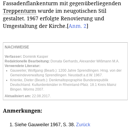
Fassadenflankenturm mit gegenüberliegenden
Treppenturm
wurde im neugotischen Stil
gestaltet. 1967 erfolgte Renovierung und
Umgestaltung der Kirche.
[
Anm. 2
]
NACHWEISE
Verfasser:
Dominik Kasper
Redaktionelle Bearbeitung:
Donata Gerhards, Alexander Wißmann M.A.
Verwendete Literatur:
Gauweiler, Wolfgang (Bearb.): 1200 Jahre Sprendlingen. Hrsg. von der
Gemeindeverwaltung Sprendlingen. Neustadt a.d.W. 1967.
Krienke, Dieter (Bearb.): Denkmaltopographie Bundesrepublik
Deutschland. Kulturdenkmäler in Rheinland-Pfalz. 18.1 Kreis Mainz
Bingen. Worms 2007.
Aktualisiert am:
22.08.2017.
Anmerkungen:
Siehe Gauweiler 1967, S. 38.
Zurück