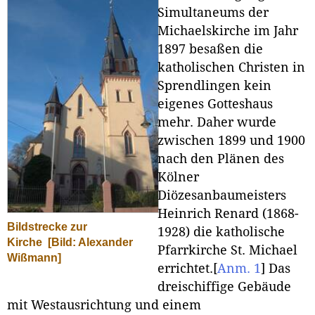
Simultaneums der
Michaelskirche im Jahr
1897 besaßen die
katholischen Christen in
Sprendlingen kein
eigenes Gotteshaus
mehr. Daher wurde
zwischen 1899 und 1900
nach den Plänen des
Kölner
Diözesanbaumeisters
Heinrich Renard (1868-
Bildstrecke zur
1928) die katholische
Kirche
[Bild: Alexander
Pfarrkirche St. Michael
Wißmann]
errichtet.
[
Anm. 1
]
Das
dreischiffige Gebäude
mit Westausrichtung und einem