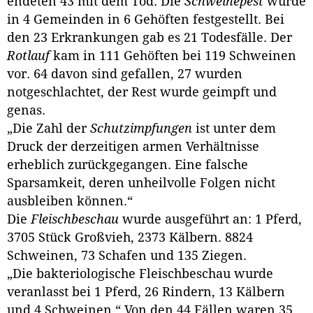
endeten 43 mit dem Tod. Die
Schweinepest
wurde
in 4 Gemeinden in 6 Gehöften festgestellt. Bei
den 23 Erkrankungen gab es 21 Todesfälle. Der
Rotlauf
kam in 111 Gehöften bei 119 Schweinen
vor. 64 davon sind gefallen, 27 wurden
notgeschlachtet, der Rest wurde geimpft und
genas.
„Die Zahl der
Schutzimpfungen
ist unter dem
Druck der derzeitigen armen Verhältnisse
erheblich zurückgegangen. Eine falsche
Sparsamkeit, deren unheilvolle Folgen nicht
ausbleiben können.“
Die
Fleischbeschau
wurde ausgeführt an: 1 Pferd,
3705 Stück Großvieh, 2373 Kälbern. 8824
Schweinen, 73 Schafen und 135 Ziegen.
„Die bakteriologische Fleischbeschau wurde
veranlasst bei 1 Pferd, 26 Rindern, 13 Kälbern
und 4 Schweinen.“ Von den 44 Fällen waren 35