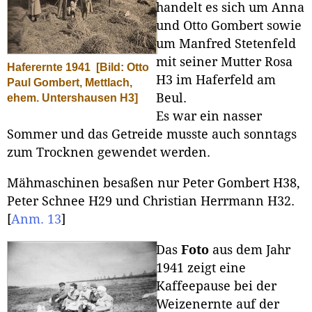
handelt es sich um Anna
und Otto Gombert sowie
um Manfred Stetenfeld
mit seiner Mutter Rosa
Haferernte 1941
[Bild: Otto
H3 im Haferfeld am
Paul Gombert, Mettlach,
Beul.
ehem. Untershausen H3]
Es war ein nasser
Sommer und das Getreide musste auch sonntags
zum Trocknen gewendet werden.
Mähmaschinen besaßen nur Peter Gombert H38,
Peter Schnee H29 und Christian Herrmann H32.
[
Anm. 13
]
Das
Foto
aus dem Jahr
1941 zeigt eine
Kaffeepause bei der
Weizenernte auf der