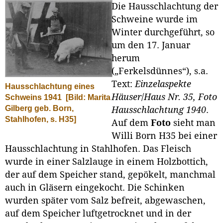
Die Hausschlachtung der
Schweine wurde im
Winter durchgeführt, so
um den 17. Januar
herum
(„Ferkelsdünnes“), s.a.
Text:
Einzelaspekte
Hausschlachtung eines
Häuser
/
Haus Nr. 35, Foto
Schweins 1941
[Bild: Marita
Gilberg geb. Born,
Hausschlachtung 1940
.
Stahlhofen, s. H35]
Auf dem
Foto
sieht man
Willi Born H35 bei einer
Hausschlachtung in Stahlhofen. Das Fleisch
wurde in einer Salzlauge in einem Holzbottich,
der auf dem Speicher stand, gepökelt, manchmal
auch in Gläsern eingekocht. Die Schinken
wurden später vom Salz befreit, abgewaschen,
auf dem Speicher luftgetrocknet und in der