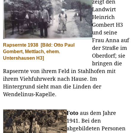
zeigt den
Landwirt
Heinrich
Gombert H3
und seine
Frau Anna auf
Rapsernte 1938
[Bild: Otto Paul
der Straße im
Gombert, Mettlach, ehem.
Oberdorf; sie
Untershausen H3]
bringen die
Rapsernte von ihrem Feld in Stahlhofen mit
ihrem Viehfuhrwerk nach Hause. Im
Hintergrund sieht man die Linden der
Wendelinus-Kapelle.
Foto
aus dem Jahre
1941. Bei den
abgebildeten Personen