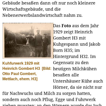
Gebäude besaßen dann oft nur noch kleinere
Wirtschaftsgebäude, und die
Nebenerwerbslandwirtschaft nahm zu.
Das
Foto
aus dem Jahr
1929 zeigt Heinrich
Gombert H3 mit
Kuhgespann und Jakob
Born H35; im
Hintergrund H32. Im
Gegensatz zu den
Kuhfurwerk 1929 mit
Heinrich Gombert H3
[Bild:
heutigen Milchkühen
Otto Paul Gombert,
besaßen alle
Mettlach, ehem. H3]
Untershäuser Kühe auch
Hörner, da sie nicht nur
für Nachwuchs und Milch zu sorgen hatten,
sondern auch noch Pflug, Egge und Fuhrwerk
ziehen mussten; an den Hörnern wurde das Joch