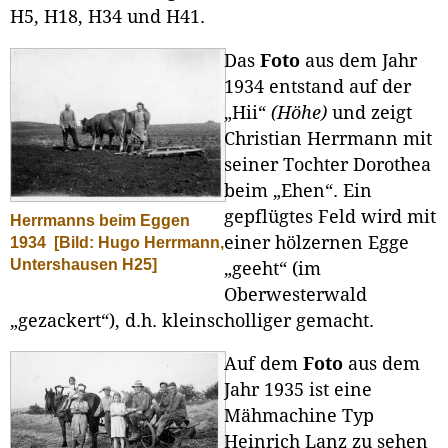
H5, H18, H34 und H41.
Das
Foto
aus dem Jahr
1934 entstand auf der
„Hii“
(Höhe)
und zeigt
Christian Herrmann mit
seiner Tochter Dorothea
beim „Ehen“. Ein
gepflügtes Feld wird mit
Herrmanns beim Eggen
einer hölzernen Egge
1934
[Bild: Hugo Herrmann,
Untershausen H25]
„geeht“ (im
Oberwesterwald
„gezackert“), d.h. kleinscholliger gemacht.
Auf dem
Foto
aus dem
Jahr 1935 ist eine
Mähmachine Typ
Heinrich Lanz zu sehen