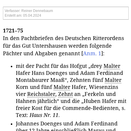
Verfasser: Reiner Dennebaum
Erstellt am: 05.04.2024
1721–75
In den Pachtbriefen des Deutschen Ritterordens
für das Gut Untershausen werden folgende
Pächter und Abgaben genannt
[
Anm. 1
]
:
mit der Pacht für das Hofgut „drey
Malter
Hafer Hans Doenges und Adam Ferdinand
Montabaurer Maaß“, Zehnten fünf
Malter
Korn und fünf
Malter
Hafer, Wiesenzins
vier
Reichstaler
,
Zehnt
an „Ferkeln und
Hahnen jährlich“ und die „Huben Hafer mit
freier Kost für die Commende-Bedienten, s.
Text:
Haus Nr. 11.
Johannes Doenges und Adam Ferdinand
über 12 Jahre einschließlich Marau und