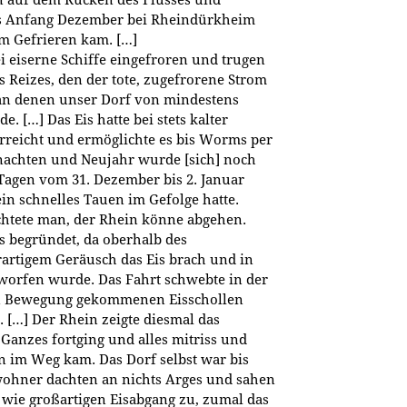
is Anfang Dezember bei Rheindürkheim
um Gefrieren kam. […]
 eiserne Schiffe eingefroren und trugen
s Reizes, den der tote, zugefrorene Strom
 an denen unser Dorf von mindestens
. […] Das Eis hatte bei stets kalter
rreicht und ermöglichte es bis Worms per
nachten und Neujahr wurde [sich] noch
Tagen vom 31. Dezember bis 2. Januar
in schnelles Tauen im Gefolge hatte.
chtete man, der Rhein könne abgehen.
ls begründet, da oberhalb des
rtigem Geräusch das Eis brach und in
worfen wurde. Das Fahrt schwebte in der
n Bewegung gekommenen Eisschollen
 […] Der Rhein zeigte diesmal das
 Ganzes fortging und alles mitriss und
n im Weg kam. Das Dorf selbst war bis
nwohner dachten an nichts Arges und sahen
wie großartigen Eisabgang zu, zumal das