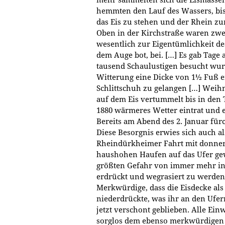
hemmten den Lauf des Wassers, b
das Eis zu stehen und der Rhein z
Oben in der Kirchstraße waren zwei
wesentlich zur Eigentümlichkeit de
dem Auge bot, bei. […] Es gab Tage
tausend Schaulustigen besucht wurde
Witterung eine Dicke von 1½ Fuß e
Schlittschuh zu gelangen […] Weih
auf dem Eis vertummelt bis in den 
1880 wärmeres Wetter eintrat und e
Bereits am Abend des 2. Januar für
Diese Besorgnis erwies sich auch a
Rheindürkheimer Fahrt mit donnera
haushohen Haufen auf das Ufer ge
größten Gefahr von immer mehr i
erdrückt und wegrasiert zu werden.
Merkwürdige, dass die Eisdecke als
niederdrückte, was ihr an den Ufer
jetzt verschont geblieben. Alle Ei
sorglos dem ebenso merkwürdigen 