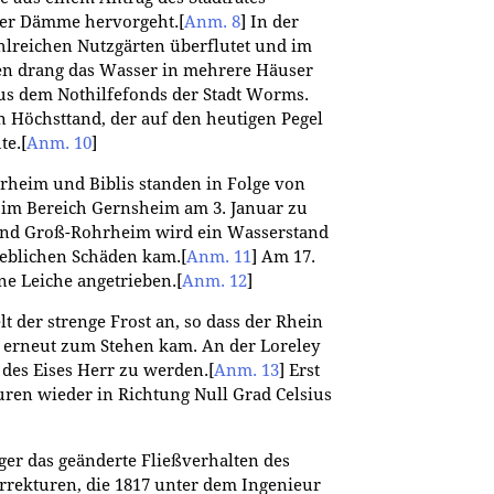
der Dämme hervorgeht.
[
Anm. 8
]
In der
hlreichen Nutzgärten überflutet und im
en drang das Wasser in mehrere Häuser
aus dem Nothilfefonds der Stadt Worms.
n Höchsttand, der auf den heutigen Pegel
te.
[
Anm. 10
]
rheim und Biblis standen in Folge von
im Bereich Gernsheim am 3. Januar zu
 und Groß-Rohrheim wird ein Wasserstand
rheblichen Schäden kam.
[
Anm. 11
]
Am 17.
ne Leiche angetrieben.
[
Anm. 12
]
der strenge Frost an, so dass der Rhein
 erneut zum Stehen kam. An der Loreley
des Eises Herr zu werden.
[
Anm. 13
]
Erst
ren wieder in Richtung Null Grad Celsius
ger das geänderte Fließverhalten des
rrekturen, die 1817 unter dem Ingenieur