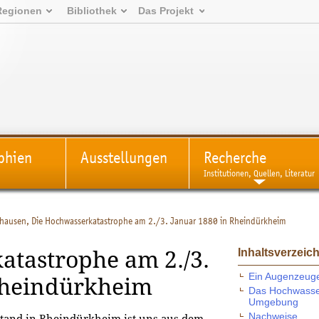
Regionen
Bibliothek
Das Projekt
phien
Ausstellungen
Recherche
Institutionen, Quellen, Literatur
hausen, Die Hochwasserkatastrophe am 2./3. Januar 1880 in Rheindürkheim
Inhaltsverzeic
atastrophe am 2./3.
Ein Augenzeuge
Rheindürkheim
Das Hochwasser
Umgebung
Nachweise
tand in Rheindürkheim ist uns aus dem