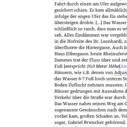
Fahrt durch einen am Ufer aufgew
gesichert schien. Es kam allmählich
infolge der engen Ufer das Eis steh
übersteigen drohte. […] Das Wasse
schließlich so rasch, dass man es
sah. Alles Eindämmen war vergebli
in die Hofreite des Dr. Leonhardi,
überflutete die Hintergasse. Auch
Haus [Obergasse, heute Rheinuferst
Dammes trat der Fluss über und ze
Fuß [
entspricht 10,0 Meter Höhe
[
An
Häusern, wie z.B. denen von
Adjun
das Wasser 6-7 Fuß hoch unterm St
Boden Zuflucht nehmen mussten. In
Häuser gedrungen mit Ausnahme de
Verkehr über die Straße war durch
Das Wasser nahm seinen Weg am G
sogenannte Gewännchen nach dem L
vorbei kam, großen Schaden an. Vi
sogar, Gabriel Brutscher gehörend