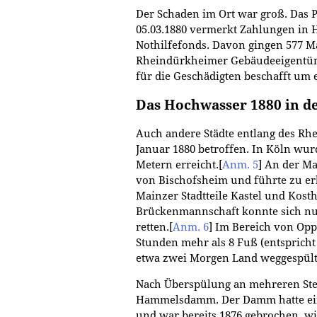
Der Schaden im Ort war groß. Das 
05.03.1880 vermerkt Zahlungen in 
Nothilfefonds. Davon gingen 577 Ma
Rheindürkheimer Gebäudeeigentüme
für die Geschädigten beschafft um 
Das Hochwasser 1880 in 
Auch andere Städte entlang des R
Januar 1880 betroffen. In Köln wur
Metern erreicht.
[
Anm. 5
]
An der Ma
von Bischofsheim und führte zu er
Mainzer Stadtteile Kastel und Kos
Brückenmannschaft konnte sich nur
retten.
[
Anm. 6
]
Im Bereich von Opp
Stunden mehr als 8 Fuß (entsprich
etwa zwei Morgen Land weggespült
Nach Überspülung an mehreren Ste
Hammelsdamm. Der Damm hatte ein
und war bereits 1876 gebrochen, wi