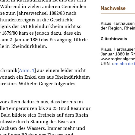
t. Während in vielen anderen Gemeinden
Nachweise
he zum Jahreswechsel 1882/83 nach
undertereignis in die Geschichte
Klaus Harthausen,
eignis der Ort Rheindürkheim nicht so
der Region, Rhe
 1879/80 kam es jedoch dazu, dass ein
Zitierhinweis
 am 2. Januar 1880 das Eis abging, führte
lle in Rheindürkheim.
Klaus, Harthause
Januar 1880 in Rh
www.regionalgesch
URN:
urn:nbn:de
schronik
[
Anm. 1
]
aus einem leider nicht
 wonach ein Enkel des aus Rheindürkheim
rektors Wilhelm Geiger folgendes
vor allem dadurch aus, dass bereits im
die Temperaturen bis zu 25 Grad Reaumur
. Bald bildete sich Treibeis auf dem Rhein
anlasste durch Stauung des Eises an
s Wachsen des Wassers. Immer mehr und
n auf dem Rücken des Flusses und