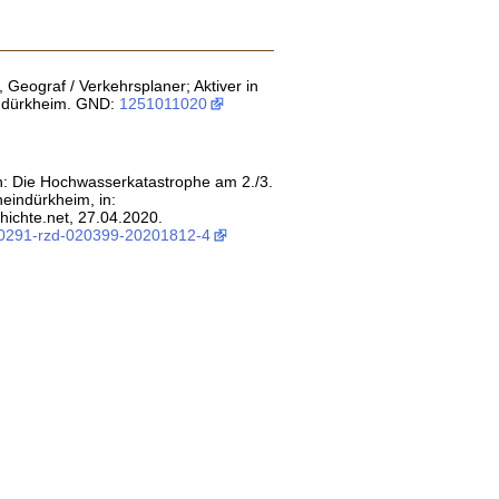
 Geograf / Verkehrsplaner; Aktiver in
indürkheim. GND:
1251011020
n: Die Hochwasserkatastrophe am 2./3.
eindürkheim, in:
ichte.net, 27.04.2020.
:0291-rzd-020399-20201812-4