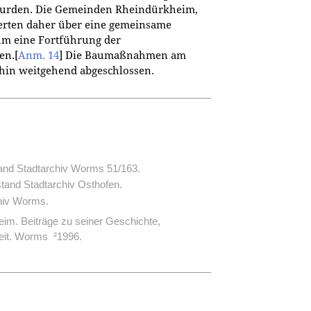
wurden. Die Gemeinden Rheindürkheim,
erten daher über eine gemeinsame
m eine Fortführung der
en.
[
Anm. 14
]
Die Baumaßnahmen am
hin weitgehend abgeschlossen.
and Stadtarchiv Worms 51/163.
tand Stadtarchiv Osthofen.
hiv Worms.
im. Beiträge zu seiner Geschichte,
Zeit. Worms
²
1996.