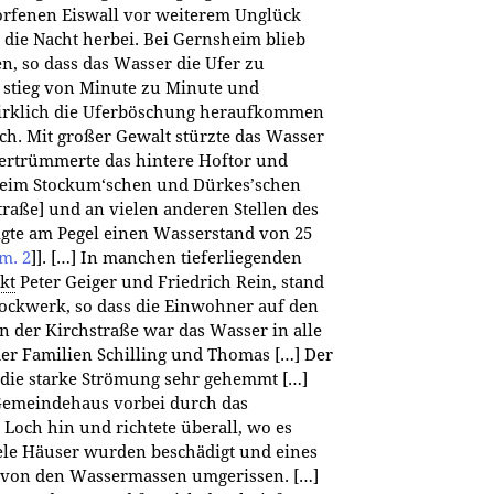
orfenen Eiswall vor weiterem Unglück
 die Nacht herbei. Bei Gernsheim blieb
en, so dass das Wasser die Ufer zu
r stieg von Minute zu Minute und
 wirklich die Uferböschung heraufkommen
ch. Mit großer Gewalt stürzte das Wasser
 zertrümmerte das hintere Hoftor und
 beim Stockum‘schen und Dürkes’schen
raße] und an vielen anderen Stellen des
igte am Pegel einen Wasserstand von 25
m. 2
]
]. […] In manchen tieferliegenden
kt
Peter Geiger und Friedrich Rein, stand
ockwerk, so dass die Einwohner auf den
 der Kirchstraße war das Wasser in alle
r Familien Schilling und Thomas […] Der
 die starke Strömung sehr gehemmt […]
emeindehaus vorbei durch das
och hin und richtete überall, wo es
ele Häuser wurden beschädigt und eines
, von den Wassermassen umgerissen. […]