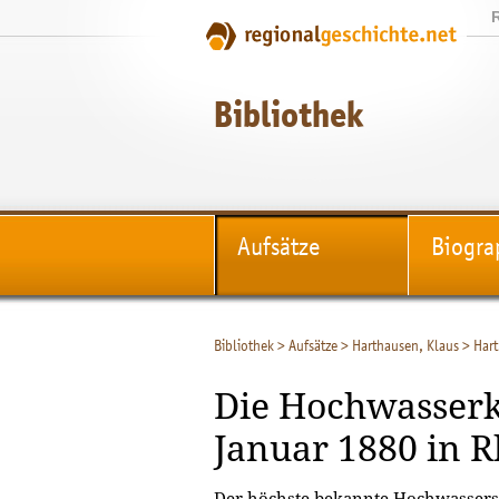
Bibliothek
Aufsätze
Biogra
Bibliothek
>
Aufsätze
>
Harthausen, Klaus
>
Hart
Die Hochwasserk
Januar 1880 in 
Der höchste bekannte Hochwassers