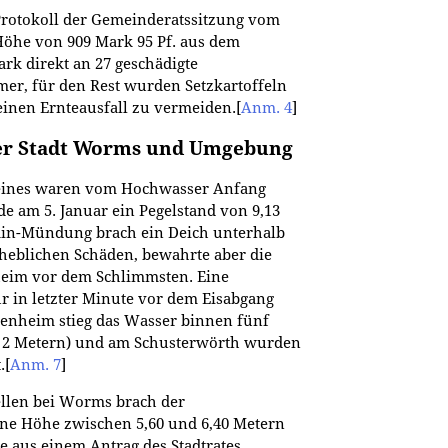
Protokoll der Gemeinderatssitzung vom
Höhe von 909 Mark 95 Pf. aus dem
rk direkt an 27 geschädigte
r, für den Rest wurden Setzkartoffeln
einen Ernteausfall zu vermeiden.
[
Anm. 4
]
der Stadt Worms und Umgebung
heines waren vom Hochwasser Anfang
de am 5. Januar ein Pegelstand von 9,13
in-Mündung brach ein Deich unterhalb
heblichen Schäden, bewahrte aber die
theim vor dem Schlimmsten. Eine
 in letzter Minute vor dem Eisabgang
enheim stieg das Wasser binnen fünf
t 2 Metern) und am Schusterwörth wurden
.
[
Anm. 7
]
llen bei Worms brach der
e Höhe zwischen 5,60 und 6,40 Metern
e aus einem Antrag des Stadtrates