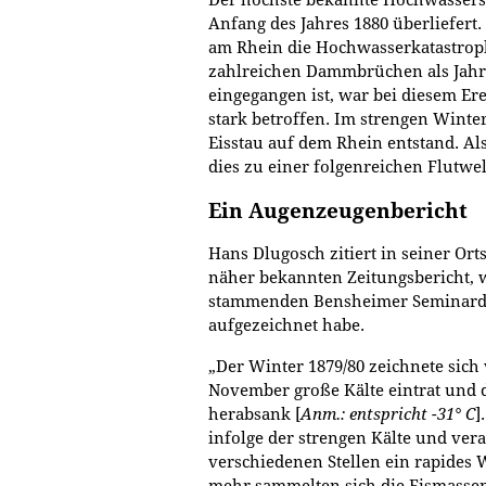
Anfang des Jahres 1880 überliefer
am Rhein die Hochwasserkatastrop
zahlreichen Dammbrüchen als Jahrh
eingegangen ist, war bei diesem Er
stark betroffen. Im strengen Winter
Eisstau auf dem Rhein entstand. Als
dies zu einer folgenreichen Flutwe
Ein Augenzeugenbericht
Hans Dlugosch zitiert in seiner Ort
näher bekannten Zeitungsbericht,
stammenden Bensheimer Seminardi
aufgezeichnet habe.
„Der Winter 1879/80 zeichnete sich 
November große Kälte eintrat und 
herabsank [
Anm.: entspricht -31° C
]
infolge der strengen Kälte und ver
verschiedenen Stellen ein rapide
mehr sammelten sich die Eismasse