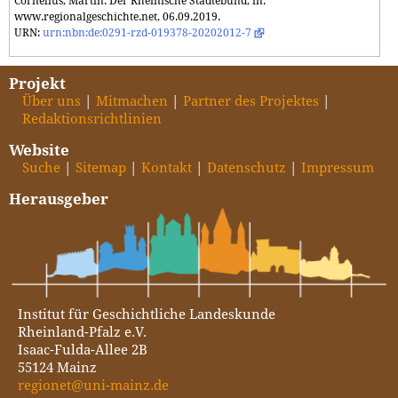
Cornelius, Martin: Der Rheinische Städtebund, in:
www.regionalgeschichte.net, 06.09.2019.
URN:
urn:nbn:de:0291-rzd-019378-20202012-7
Projekt
Über uns
Mitmachen
Partner des Projektes
Redaktionsrichtlinien
Website
Suche
Sitemap
Kontakt
Datenschutz
Impressum
Herausgeber
Institut für Geschichtliche Landeskunde
Rheinland-Pfalz e.V.
Isaac-Fulda-Allee 2B
55124 Mainz
regionet@uni-mainz.de